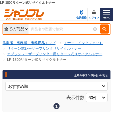
LP-1800リターン式リサイクルトナー
カテゴリー一覧
キーワード検索
会員登録
ログイン
お知らせ
特集・キャンペーン一覧
検索
作業服・事務服・事務用品トップ
トナー・インクジェット
初めての方へ
検索条件
リターン式レーザープリンタリサイクルトナー
エプソンレーザープリンター用リターン式リサイクルトナー
お問い合わせ
商品カテゴリから選ぶ
LP-1800リターン式リサイクルトナー
サポート＆ヘルプ
商品ステータスで絞る
0
1〜0
全
件中
件目を表示
FAX注文用紙の印刷
キャンペーン
おすすめ
ジャンブレの特長
NEW
表示件数
売れ筋
新規登録キャンペーン
オリジナル
1
処分品
名入れ刺繍