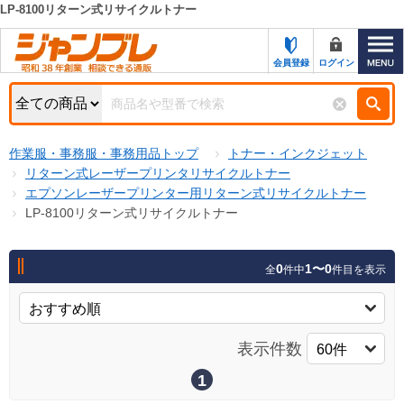
LP-8100リターン式リサイクルトナー
カテゴリー一覧
キーワード検索
会員登録
ログイン
お知らせ
特集・キャンペーン一覧
検索
作業服・事務服・事務用品トップ
トナー・インクジェット
初めての方へ
検索条件
リターン式レーザープリンタリサイクルトナー
エプソンレーザープリンター用リターン式リサイクルトナー
お問い合わせ
商品カテゴリから選ぶ
LP-8100リターン式リサイクルトナー
サポート＆ヘルプ
商品ステータスで絞る
0
1〜0
全
件中
件目を表示
FAX注文用紙の印刷
キャンペーン
おすすめ
ジャンブレの特長
NEW
表示件数
売れ筋
新規登録キャンペーン
オリジナル
1
処分品
名入れ刺繍