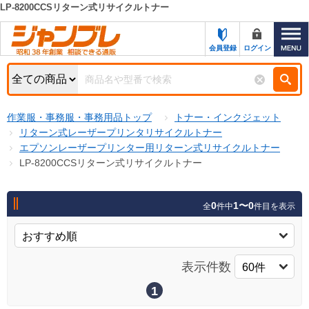
LP-8200CCSリターン式リサイクルトナー
カテゴリー一覧
キーワード検索
会員登録
ログイン
お知らせ
特集・キャンペーン一覧
検索
作業服・事務服・事務用品トップ
トナー・インクジェット
初めての方へ
検索条件
リターン式レーザープリンタリサイクルトナー
エプソンレーザープリンター用リターン式リサイクルトナー
お問い合わせ
商品カテゴリから選ぶ
LP-8200CCSリターン式リサイクルトナー
サポート＆ヘルプ
商品ステータスで絞る
0
1〜0
全
件中
件目を表示
FAX注文用紙の印刷
キャンペーン
おすすめ
ジャンブレの特長
NEW
表示件数
売れ筋
新規登録キャンペーン
オリジナル
1
処分品
名入れ刺繍