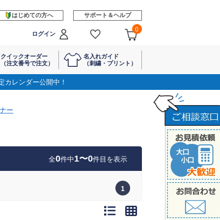
はじめての方へ
サポート＆ヘルプ
0
ログイン
クイックオーダー
名入れガイド
（注文番号で注文）
（刺繍・プリント）
定カレンダー公開中！
ナー
ー
0
1〜0
全
件中
件目を表示
1