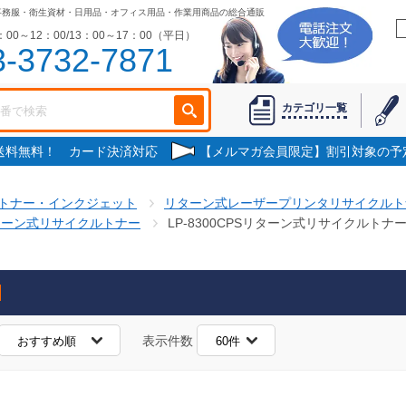
事務服・衛生資材・日用品・オフィス用品・作業用商品の総合通販
00～12：00/13：00～17：00（平日）
3-3732-7871
カテゴリ一覧
で送料無料！ カード決済対応
【メルマガ会員限定】割引対象の予
トナー・インクジェット
リターン式レーザープリンタリサイクルト
ターン式リサイクルトナー
LP-8300CPSリターン式リサイクルトナ
表示件数