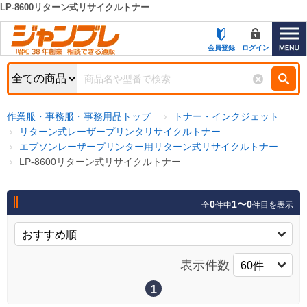
LP-8600リターン式リサイクルトナー
カテゴリー一覧
キーワード検索
会員登録
ログイン
お知らせ
特集・キャンペーン一覧
検索
作業服・事務服・事務用品トップ
トナー・インクジェット
初めての方へ
検索条件
リターン式レーザープリンタリサイクルトナー
エプソンレーザープリンター用リターン式リサイクルトナー
お問い合わせ
商品カテゴリから選ぶ
LP-8600リターン式リサイクルトナー
サポート＆ヘルプ
商品ステータスで絞る
0
1〜0
全
件中
件目を表示
FAX注文用紙の印刷
キャンペーン
おすすめ
ジャンブレの特長
NEW
表示件数
売れ筋
新規登録キャンペーン
オリジナル
1
処分品
名入れ刺繍