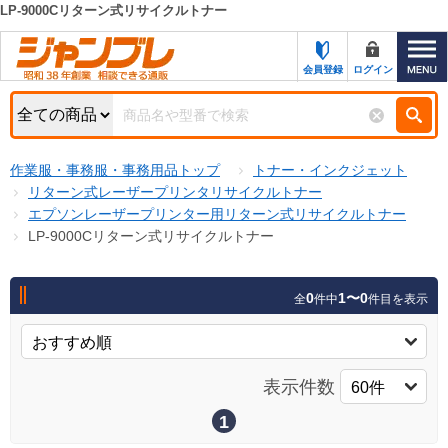
LP-9000Cリターン式リサイクルトナー
カテゴリー一覧
キーワード検索
会員登録
ログイン
お知らせ
特集・キャンペーン一覧
検索
作業服・事務服・事務用品トップ
トナー・インクジェット
初めての方へ
検索条件
リターン式レーザープリンタリサイクルトナー
エプソンレーザープリンター用リターン式リサイクルトナー
お問い合わせ
商品カテゴリから選ぶ
LP-9000Cリターン式リサイクルトナー
サポート＆ヘルプ
商品ステータスで絞る
0
1〜0
全
件中
件目を表示
FAX注文用紙の印刷
キャンペーン
おすすめ
ジャンブレの特長
NEW
表示件数
売れ筋
新規登録キャンペーン
オリジナル
1
処分品
名入れ刺繍