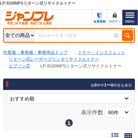
LP-9100NPSリターン式リサイクルトナー
カテゴリー一覧
キーワード検索
会員登録
ログイン
お知らせ
特集・キャンペーン一覧
検索
作業服・事務服・事務用品トップ
トナー・インクジェット
初めての方へ
検索条件
リターン式レーザープリンタリサイクルトナー
エプソン②
LP-9100NPSリターン式リサイクルトナー
お問い合わせ
商品カテゴリから選ぶ
サポート＆ヘルプ
0
1〜0
全
件中
件目を表示
商品ステータスで絞る
FAX注文用紙の印刷
キャンペーン
おすすめ
ジャンブレの特長
表示件数
NEW
売れ筋
1
新規登録キャンペーン
オリジナル
処分品
名入れ刺繍