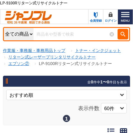
LP-9100Rリターン式リサイクルトナー
カテゴリー一覧
キーワード検索
会員登録
ログイン
お知らせ
特集・キャンペーン一覧
検索
作業服・事務服・事務用品トップ
トナー・インクジェット
初めての方へ
検索条件
リターン式レーザープリンタリサイクルトナー
エプソン②
LP-9100Rリターン式リサイクルトナー
お問い合わせ
商品カテゴリから選ぶ
サポート＆ヘルプ
0
1〜0
全
件中
件目を表示
商品ステータスで絞る
FAX注文用紙の印刷
キャンペーン
おすすめ
ジャンブレの特長
表示件数
NEW
売れ筋
1
新規登録キャンペーン
オリジナル
処分品
名入れ刺繍