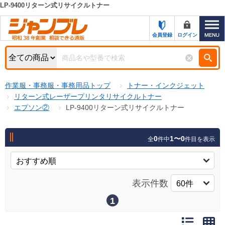
LP-9400リターン式リサイクルトナー
カテゴリー一覧
キーワード検索
会員登録
ログイン
お知らせ
特集・キャンペーン一覧
検索
作業服・事務服・事務用品トップ
トナー・インクジェット
初めての方へ
検索条件
リターン式レーザープリンタリサイクルトナー
エプソン②
LP-9400リターン式リサイクルトナー
お問い合わせ
商品カテゴリから選ぶ
サポート＆ヘルプ
0
1〜0
全
件中
件目を表示
商品ステータスで絞る
FAX注文用紙の印刷
キャンペーン
おすすめ
ジャンブレの特長
表示件数
NEW
売れ筋
1
新規登録キャンペーン
オリジナル
処分品
名入れ刺繍