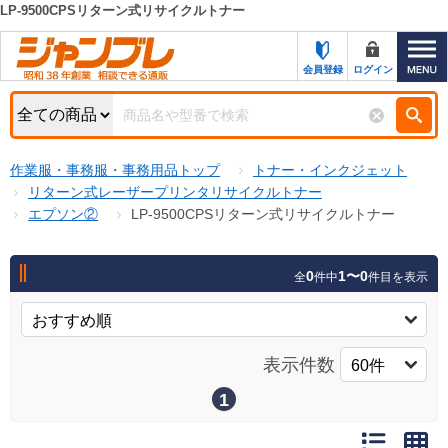
LP-9500CPSリターン式リサイクルトナー
カテゴリー一覧
キーワード検索
会員登録
ログイン
お知らせ
特集・キャンペーン一覧
検索
作業服・事務服・事務用品トップ
トナー・インクジェット
初めての方へ
検索条件
リターン式レーザープリンタリサイクルトナー
エプソン②
LP-9500CPSリターン式リサイクルトナー
お問い合わせ
商品カテゴリから選ぶ
サポート＆ヘルプ
0
1〜0
全
件中
件目を表示
商品ステータスで絞る
FAX注文用紙の印刷
キャンペーン
おすすめ
ジャンブレの特長
表示件数
NEW
売れ筋
1
新規登録キャンペーン
オリジナル
処分品
名入れ刺繍