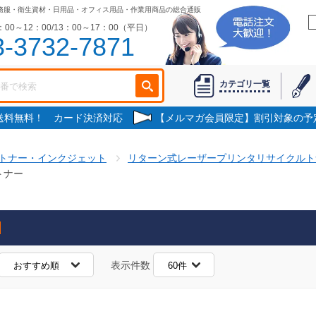
務服・衛生資材・日用品・オフィス用品・作業用商品の総合通販
00～12：00/13：00～17：00（平日）
3-3732-7871
カテゴリ一覧
で送料無料！ カード決済対応
【メルマガ会員限定】割引対象の予
トナー・インクジェット
リターン式レーザープリンタリサイクルト
トナー
表示件数