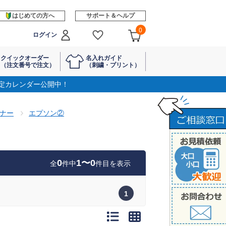
はじめての方へ
サポート＆ヘルプ
0
ログイン
クイックオーダー
名入れガイド
（注文番号で注文）
（刺繍・プリント）
定カレンダー公開中！
ナー
エプソン②
0
1〜0
全
件中
件目を表示
1