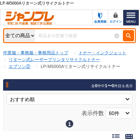
LP-M5000Aリターン式リサイクルトナー
カテゴリー一覧
キーワード検索
会員登録
ログイン
お知らせ
特集・キャンペーン一覧
検索
作業服・事務服・事務用品トップ
トナー・インクジェット
初めての方へ
検索条件
リターン式レーザープリンタリサイクルトナー
エプソン②
LP-M5000Aリターン式リサイクルトナー
お問い合わせ
商品カテゴリから選ぶ
サポート＆ヘルプ
0
1〜0
全
件中
件目を表示
商品ステータスで絞る
FAX注文用紙の印刷
キャンペーン
おすすめ
ジャンブレの特長
表示件数
NEW
売れ筋
1
新規登録キャンペーン
オリジナル
処分品
名入れ刺繍