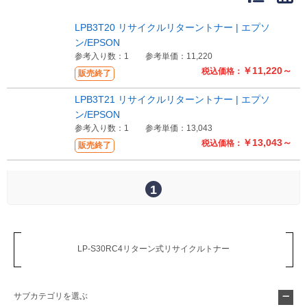
販売終了
販売価格(税抜き)で絞る
LPB3T20 リサイクルリターントナー | エプソ
メーカーカタログ一覧
ン/EPSON
円から
参考入り数：1
参考単価：11,220
￥11,220～
税込価格：
販売終了
円まで
カタログ請求（無料）
LPB3T21 リサイクルリターントナー | エプソ
ン/EPSON
参考入り数：1
参考単価：13,043
試着サンプル無料貸し出し
￥13,043～
税込価格：
販売終了
デジタルカタログ
1
クイックオーダー
（注文番号からご注文）
LP-S30RC4リターン式リサイクルトナー
ログアウト
サブカテゴリを選ぶ