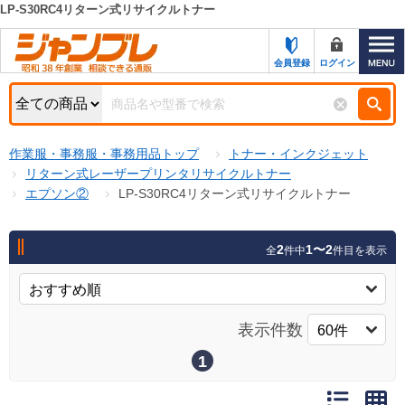
LP-S30RC4リターン式リサイクルトナー
カテゴリー一覧
キーワード検索
会員登録
ログイン
お知らせ
特集・キャンペーン一覧
検索
作業服・事務服・事務用品トップ
トナー・インクジェット
初めての方へ
検索条件
リターン式レーザープリンタリサイクルトナー
エプソン②
LP-S30RC4リターン式リサイクルトナー
お問い合わせ
商品カテゴリから選ぶ
サポート＆ヘルプ
2
1〜2
全
件中
件目を表示
商品ステータスで絞る
FAX注文用紙の印刷
キャンペーン
おすすめ
ジャンブレの特長
表示件数
NEW
売れ筋
1
新規登録キャンペーン
オリジナル
処分品
名入れ刺繍