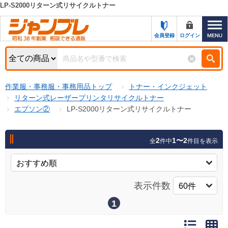
LP-S2000リターン式リサイクルトナー
カテゴリー一覧
キーワード検索
会員登録
ログイン
お知らせ
特集・キャンペーン一覧
検索
作業服・事務服・事務用品トップ
トナー・インクジェット
初めての方へ
検索条件
リターン式レーザープリンタリサイクルトナー
エプソン②
LP-S2000リターン式リサイクルトナー
お問い合わせ
商品カテゴリから選ぶ
サポート＆ヘルプ
2
1〜2
全
件中
件目を表示
商品ステータスで絞る
FAX注文用紙の印刷
キャンペーン
おすすめ
ジャンブレの特長
表示件数
NEW
売れ筋
1
新規登録キャンペーン
オリジナル
処分品
名入れ刺繍