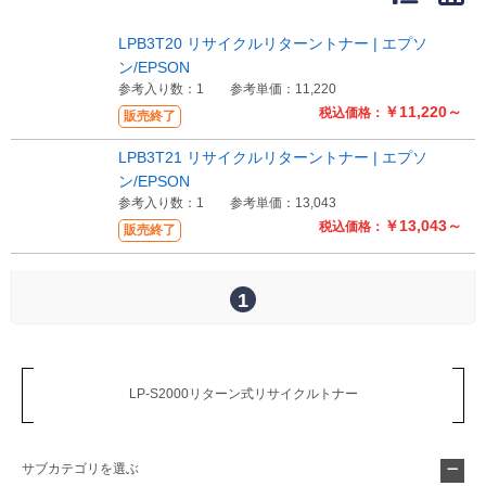
販売終了
販売価格(税抜き)で絞る
LPB3T20 リサイクルリターントナー | エプソ
メーカーカタログ一覧
ン/EPSON
円から
参考入り数：1
参考単価：11,220
￥11,220～
税込価格：
販売終了
円まで
カタログ請求（無料）
LPB3T21 リサイクルリターントナー | エプソ
ン/EPSON
参考入り数：1
参考単価：13,043
試着サンプル無料貸し出し
￥13,043～
税込価格：
販売終了
デジタルカタログ
1
クイックオーダー
（注文番号からご注文）
LP-S2000リターン式リサイクルトナー
ログアウト
サブカテゴリを選ぶ