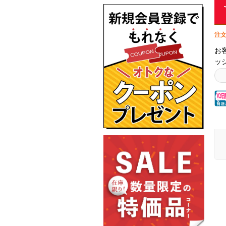
注文
お
ッ
し
返
ン
ト
即
準
さ
り
で
りま
IS
の
を
に