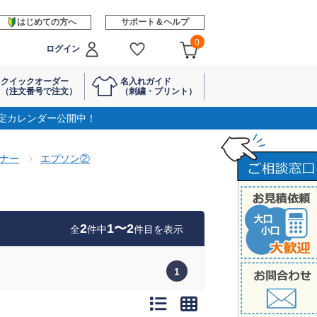
はじめての方へ
サポート＆ヘルプ
0
ログイン
クイックオーダー
名入れガイド
（注文番号で注文）
（刺繍・プリント）
定カレンダー公開中！
ナー
エプソン②
2
1〜2
全
件中
件目を表示
1