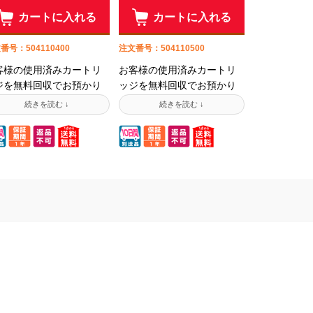
カートに入れる
カートに入れる
番号：504110400
注文番号：504110500
客様の使用済みカートリ
お客様の使用済みカートリ
ジを無料回収でお預かり
ッジを無料回収でお預かり
て、トナーを充填後にお
して、トナーを充填後にお
しするリサイクルリター
返しするリサイクルリター
トナーです!低価格! 新品
ントナーです!低価格! 新品
ナーより断然安い上に、
トナーより断然安い上に、
納リサイクルと比べても
即納リサイクルと比べても
備費用がかからない分、
準備費用がかからない分、
らにお安くご提供してお
さらにお安くご提供してお
ます。回収に伺いますの
ります。回収に伺いますの
工場まで送る送料はかか
で工場まで送る送料はかか
せん!ISO9001・
りません!ISO9001・
O14001を取得し品質管理
ISO14001を取得し品質管理
徹底された工場にて作業
の徹底された工場にて作業
行います。 ※詰換え作業
を行います。 ※詰換え作業
は9日間(土・日除く)ほど
には9日間(土・日除く)ほど