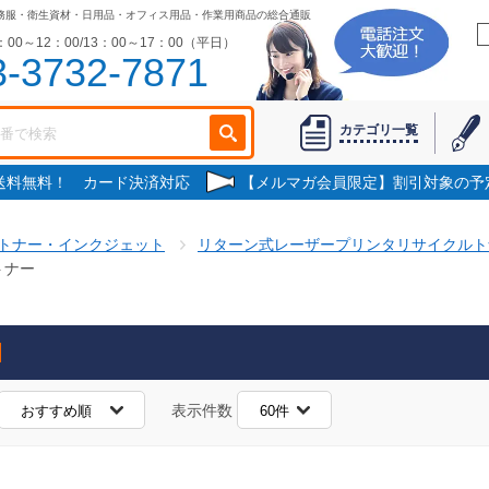
務服・衛生資材・日用品・オフィス用品・作業用商品の総合通販
00～12：00/13：00～17：00（平日）
3-3732-7871
カテゴリ一覧
で送料無料！ カード決済対応
【メルマガ会員限定】割引対象の予
トナー・インクジェット
リターン式レーザープリンタリサイクルト
トナー
表示件数