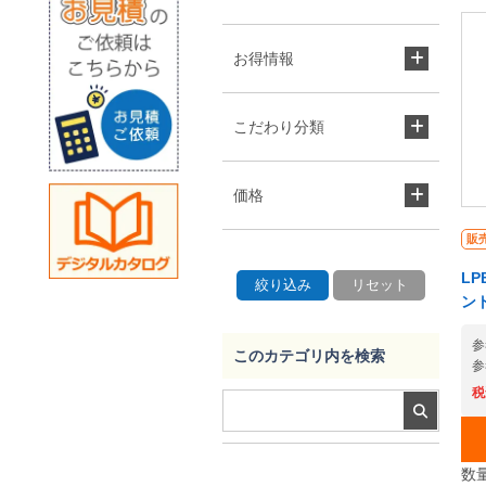
お得情報
こだわり分類
価格
販
LP
ント
参
このカテゴリ内を検索
参
税
数