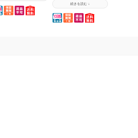
しするリサイクルリター
して、トナーを充填後にお
トナーです!低価格! 新品
返しするリサイクルリター
ナーより断然安い上に、
ントナーです!低価格! 新品
納リサイクルと比べても
トナーより断然安い上に、
備費用がかからない分、
即納リサイクルと比べても
らにお安くご提供してお
準備費用がかからない分、
ます。回収に伺いますの
さらにお安くご提供してお
工場まで送る送料はかか
ります。回収に伺いますの
せん!ISO9001・
で工場まで送る送料はかか
O14001を取得し品質管理
りません!ISO9001・
徹底された工場にて作業
ISO14001を取得し品質管理
行います。 ※詰換え作業
の徹底された工場にて作業
は9日間(土・日除く)ほど
を行います。 ※詰換え作業
かりますので、必ず予備
には9日間(土・日除く)ほど
のカートリッジを準備頂
掛かりますので、必ず予備
た上でご注文ください。
用のカートリッジを準備頂
いた上でご注文ください。