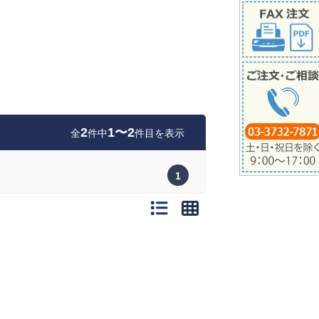
2
1〜2
全
件中
件目を表示
1