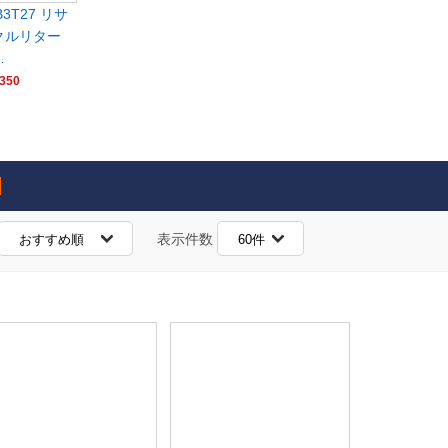
B3T27 リサ
クルリター
…
350
表示件数