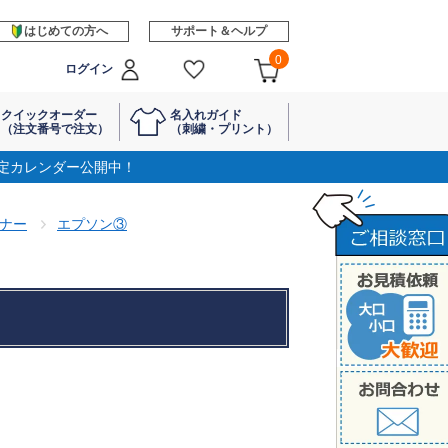
はじめての方へ
サポート＆ヘルプ
0
ログイン
クイックオーダー
名入れガイド
（注文番号で注文）
（刺繍・プリント）
定カレンダー公開中！
ナー
エプソン③