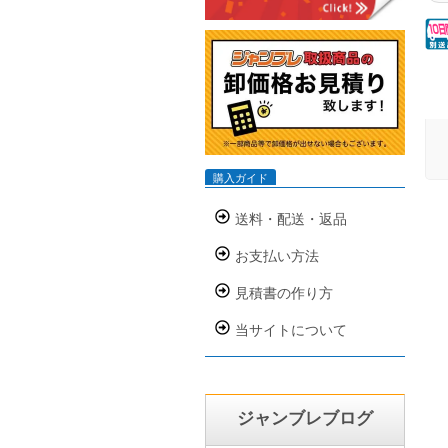
返
ン
ト
即
準
さ
り
で
購入ガイド
りま
IS
送料・配送・返品
の
を
お支払い方法
に
掛
見積書の作り方
用
当サイトについて
い
ジャンブレブログ