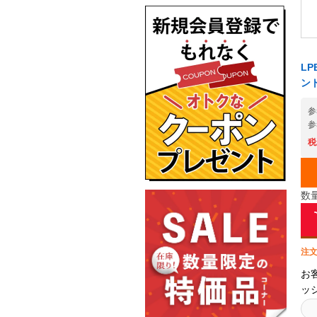
LP
ント
参
参
税
数
注文
お
ッ
し