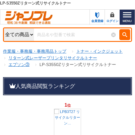
LP-S3550Zリターン式リサイクルトナー
カテゴリー一覧
キーワード検索
会員登録
ログイン
お知らせ
特集・キャンペーン一覧
検索
作業服・事務服・事務用品トップ
トナー・インクジェット
初めての方へ
検索条件
リターン式レーザープリンタリサイクルトナー
エプソン③
LP-S3550Zリターン式リサイクルトナー
お問い合わせ
商品カテゴリから選ぶ
サポート＆ヘルプ
人気商品閲覧ランキング
商品ステータスで絞る
FAX注文用紙の印刷
キャンペーン
おすすめ
1
位
ジャンブレの特長
NEW
売れ筋
新規登録キャンペーン
オリジナル
処分品
名入れ刺繍