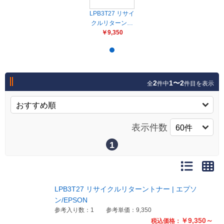
販売終了
LPB3T27 リサイ
販売価格(税抜き)で絞る
メーカーカタログ一覧
クルリターン…
￥9,350
円から
円まで
カタログ請求（無料）
2
1〜2
全
件中
件目を表示
試着サンプル無料貸し出し
表示件数
デジタルカタログ
1
クイックオーダー
（注文番号からご注文）
LPB3T27 リサイクルリターントナー | エプソ
ン/EPSON
ログアウト
参考入り数：1
参考単価：9,350
￥9,350～
税込価格：