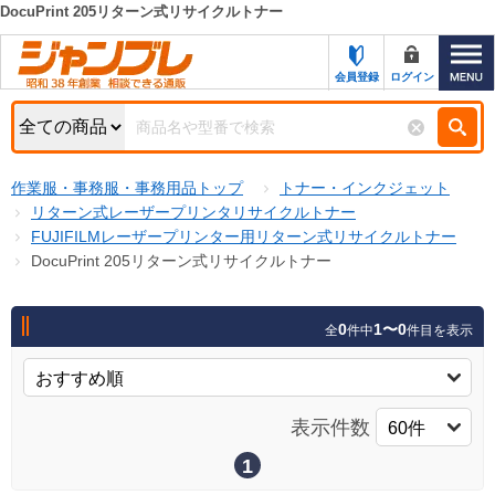
DocuPrint 205リターン式リサイクルトナー
カテゴリー一覧
キーワード検索
会員登録
ログイン
お知らせ
特集・キャンペーン一覧
検索
作業服・事務服・事務用品トップ
トナー・インクジェット
初めての方へ
検索条件
リターン式レーザープリンタリサイクルトナー
FUJIFILMレーザープリンター用リターン式リサイクルトナー
お問い合わせ
商品カテゴリから選ぶ
DocuPrint 205リターン式リサイクルトナー
サポート＆ヘルプ
商品ステータスで絞る
0
1〜0
全
件中
件目を表示
FAX注文用紙の印刷
キャンペーン
おすすめ
ジャンブレの特長
NEW
表示件数
売れ筋
新規登録キャンペーン
オリジナル
1
処分品
名入れ刺繍