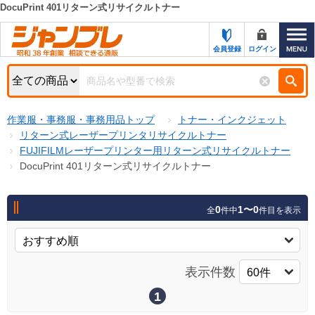
DocuPrint 401リターン式リサイクルトナー
カテゴリー一覧
キーワード検索
会員登録
ログイン
お知らせ
特集・キャンペーン一覧
検索
作業服・事務服・事務用品トップ
トナー・インクジェット
初めての方へ
検索条件
リターン式レーザープリンタリサイクルトナー
FUJIFILMレーザープリンター用リターン式リサイクルトナー
お問い合わせ
商品カテゴリから選ぶ
DocuPrint 401リターン式リサイクルトナー
サポート＆ヘルプ
商品ステータスで絞る
0
1〜0
全
件中
件目を表示
FAX注文用紙の印刷
キャンペーン
おすすめ
ジャンブレの特長
NEW
表示件数
売れ筋
新規登録キャンペーン
オリジナル
1
処分品
名入れ刺繍