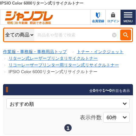
IPSIO Color 6000リターン式リサイクルトナー
カテゴリー一覧
キーワード検索
会員登録
ログイン
お知らせ
特集・キャンペーン一覧
検索
作業服・事務服・事務用品トップ
トナー・インクジェット
初めての方へ
検索条件
リターン式レーザープリンタリサイクルトナー
リコーレーザープリンター用リターン式リサイクルトナー
お問い合わせ
商品カテゴリから選ぶ
IPSIO Color 6000リターン式リサイクルトナー
サポート＆ヘルプ
商品ステータスで絞る
0
1〜0
全
件中
件目を表示
FAX注文用紙の印刷
キャンペーン
おすすめ
ジャンブレの特長
NEW
表示件数
売れ筋
新規登録キャンペーン
オリジナル
1
処分品
名入れ刺繍