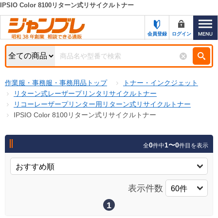
IPSIO Color 8100リターン式リサイクルトナー
カテゴリー一覧
キーワード検索
会員登録
ログイン
お知らせ
特集・キャンペーン一覧
検索
作業服・事務服・事務用品トップ
トナー・インクジェット
初めての方へ
検索条件
リターン式レーザープリンタリサイクルトナー
リコーレーザープリンター用リターン式リサイクルトナー
お問い合わせ
商品カテゴリから選ぶ
IPSIO Color 8100リターン式リサイクルトナー
サポート＆ヘルプ
商品ステータスで絞る
0
1〜0
全
件中
件目を表示
FAX注文用紙の印刷
キャンペーン
おすすめ
ジャンブレの特長
NEW
表示件数
売れ筋
新規登録キャンペーン
オリジナル
1
処分品
名入れ刺繍