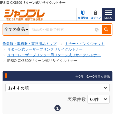
IPSIO CX6600リターン式リサイクルトナー
カテゴリー一覧
キーワード検索
会員登録
ログイン
お知らせ
特集・キャンペーン一覧
検索
作業服・事務服・事務用品トップ
トナー・インクジェット
初めての方へ
検索条件
リターン式レーザープリンタリサイクルトナー
リコーレーザープリンター用リターン式リサイクルトナー
お問い合わせ
商品カテゴリから選ぶ
IPSIO CX6600リターン式リサイクルトナー
サポート＆ヘルプ
商品ステータスで絞る
0
1〜0
全
件中
件目を表示
FAX注文用紙の印刷
キャンペーン
おすすめ
ジャンブレの特長
NEW
表示件数
売れ筋
新規登録キャンペーン
オリジナル
1
処分品
名入れ刺繍