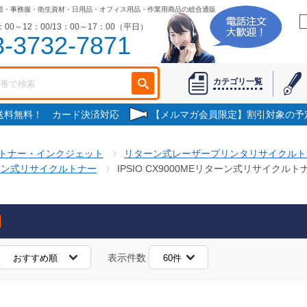
着・事務服・衛生資材・日用品・オフィス用品・作業用商品の総合通販
00～12：00/13：00～17：00（平日）
3-3732-7871
カテゴリ一覧
で送料無料！ カード決済対応
【メルマガ会員限定】割引対象の予
トナー・インクジェット
リターン式レーザープリンタリサイクルト
ーン式リサイクルトナー
IPSIO CX9000MEリターン式リサイクルト
表示件数