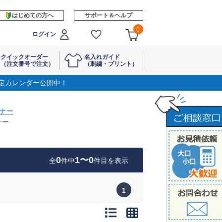
はじめての方へ
サポート＆ヘルプ
0
ログイン
クイックオーダー
名入れガイド
（注文番号で注文）
（刺繍・プリント）
定カレンダー公開中！
ナー
ナー
0
1〜0
全
件中
件目を表示
1