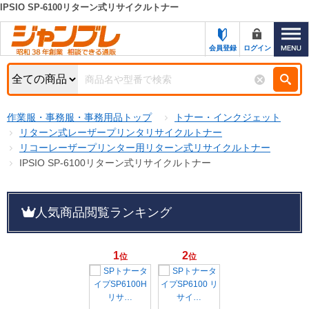
IPSIO SP-6100リターン式リサイクルトナー
カテゴリー一覧
キーワード検索
会員登録
ログイン
お知らせ
特集・キャンペーン一覧
検索
作業服・事務服・事務用品トップ
トナー・インクジェット
初めての方へ
検索条件
リターン式レーザープリンタリサイクルトナー
リコーレーザープリンター用リターン式リサイクルトナー
お問い合わせ
商品カテゴリから選ぶ
IPSIO SP-6100リターン式リサイクルトナー
サポート＆ヘルプ
商品ステータスで絞る
人気商品閲覧ランキング
FAX注文用紙の印刷
キャンペーン
おすすめ
ジャンブレの特長
NEW
1
2
位
位
売れ筋
新規登録キャンペーン
オリジナル
処分品
名入れ刺繍