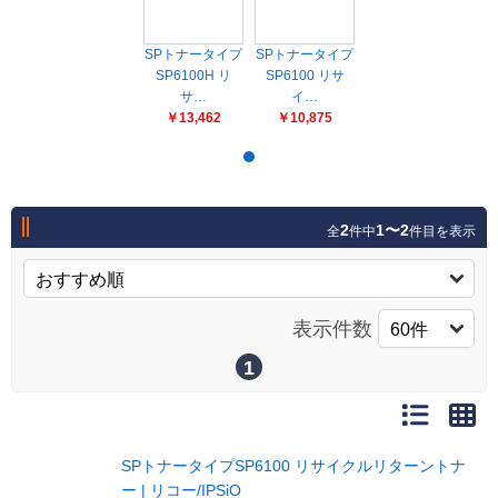
販売終了
販売価格(税抜き)で絞る
メーカーカタログ一覧
SPトナータイプ
SPトナータイプ
SP6100H リ
SP6100 リサ
円から
サ…
イ…
￥13,462
￥10,875
円まで
カタログ請求（無料）
試着サンプル無料貸し出し
2
1〜2
全
件中
件目を表示
デジタルカタログ
表示件数
1
クイックオーダー
（注文番号からご注文）
ログアウト
SPトナータイプSP6100 リサイクルリターントナ
ー | リコー/IPSiO