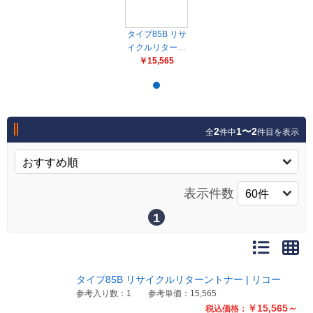
販売終了
販売価格(税抜き)で絞る
メーカーカタログ一覧
タイプ85B リサ
イクルリター…
円から
￥15,565
円まで
カタログ請求（無料）
2
1〜2
全
件中
件目を表示
試着サンプル無料貸し出し
デジタルカタログ
表示件数
1
クイックオーダー
（注文番号からご注文）
タイプ85B リサイクルリターントナー | リコー
ログアウト
参考入り数：1
参考単価：15,565
￥15,565～
税込価格：