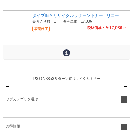
Myページ
見積書
お気に入り
タイプ85A リサイクルリターントナー | リコー
参考入り数：1
参考単価：17,036
￥17,036～
税込価格：
販売終了
1
IPSIO NX85Sリターン式リサイクルトナー
サブカテゴリを選ぶ
お得情報