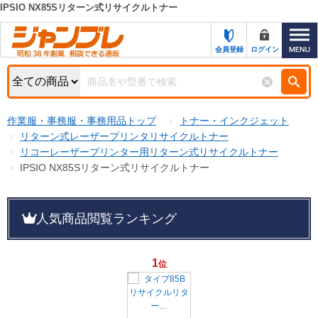
IPSIO NX85Sリターン式リサイクルトナー
カテゴリー一覧
キーワード検索
会員登録
ログイン
お知らせ
特集・キャンペーン一覧
検索
作業服・事務服・事務用品トップ
トナー・インクジェット
初めての方へ
検索条件
リターン式レーザープリンタリサイクルトナー
リコーレーザープリンター用リターン式リサイクルトナー
お問い合わせ
商品カテゴリから選ぶ
IPSIO NX85Sリターン式リサイクルトナー
サポート＆ヘルプ
商品ステータスで絞る
人気商品閲覧ランキング
FAX注文用紙の印刷
キャンペーン
おすすめ
ジャンブレの特長
NEW
1
位
売れ筋
新規登録キャンペーン
オリジナル
処分品
名入れ刺繍