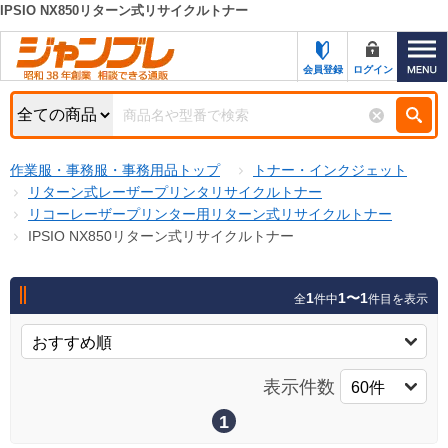
IPSIO NX850リターン式リサイクルトナー
カテゴリー一覧
キーワード検索
会員登録
ログイン
お知らせ
特集・キャンペーン一覧
検索
作業服・事務服・事務用品トップ
トナー・インクジェット
初めての方へ
検索条件
リターン式レーザープリンタリサイクルトナー
リコーレーザープリンター用リターン式リサイクルトナー
お問い合わせ
商品カテゴリから選ぶ
IPSIO NX850リターン式リサイクルトナー
サポート＆ヘルプ
商品ステータスで絞る
1
1〜1
全
件中
件目を表示
FAX注文用紙の印刷
キャンペーン
おすすめ
ジャンブレの特長
NEW
表示件数
売れ筋
新規登録キャンペーン
オリジナル
1
処分品
名入れ刺繍