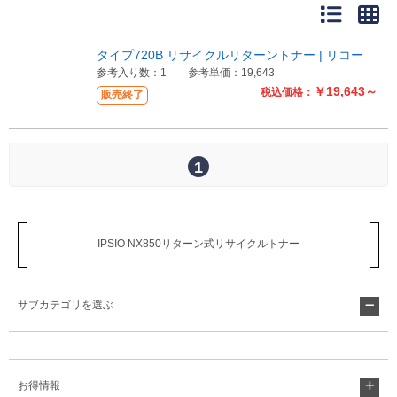
販売終了
販売価格(税抜き)で絞る
メーカーカタログ一覧
タイプ720B リサイクルリターントナー | リコー
円から
参考入り数：1
参考単価：19,643
￥19,643～
税込価格：
販売終了
円まで
カタログ請求（無料）
1
試着サンプル無料貸し出し
デジタルカタログ
IPSIO NX850リターン式リサイクルトナー
クイックオーダー
サブカテゴリを選ぶ
（注文番号からご注文）
ログアウト
お得情報