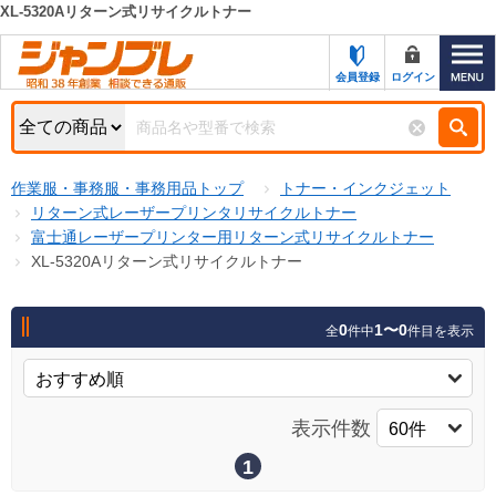
XL-5320Aリターン式リサイクルトナー
カテゴリー一覧
キーワード検索
会員登録
ログイン
お知らせ
特集・キャンペーン一覧
検索
作業服・事務服・事務用品トップ
トナー・インクジェット
初めての方へ
検索条件
リターン式レーザープリンタリサイクルトナー
富士通レーザープリンター用リターン式リサイクルトナー
お問い合わせ
商品カテゴリから選ぶ
XL-5320Aリターン式リサイクルトナー
サポート＆ヘルプ
商品ステータスで絞る
0
1〜0
全
件中
件目を表示
FAX注文用紙の印刷
キャンペーン
おすすめ
ジャンブレの特長
NEW
表示件数
売れ筋
新規登録キャンペーン
オリジナル
1
処分品
名入れ刺繍