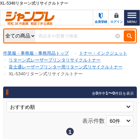
XL-5340リターン式リサイクルトナー
カテゴリー一覧
キーワード検索
会員登録
ログイン
お知らせ
特集・キャンペーン一覧
検索
作業服・事務服・事務用品トップ
トナー・インクジェット
初めての方へ
検索条件
リターン式レーザープリンタリサイクルトナー
富士通レーザープリンター用リターン式リサイクルトナー
お問い合わせ
商品カテゴリから選ぶ
XL-5340リターン式リサイクルトナー
サポート＆ヘルプ
商品ステータスで絞る
0
1〜0
全
件中
件目を表示
FAX注文用紙の印刷
キャンペーン
おすすめ
ジャンブレの特長
NEW
表示件数
売れ筋
新規登録キャンペーン
オリジナル
1
処分品
名入れ刺繍