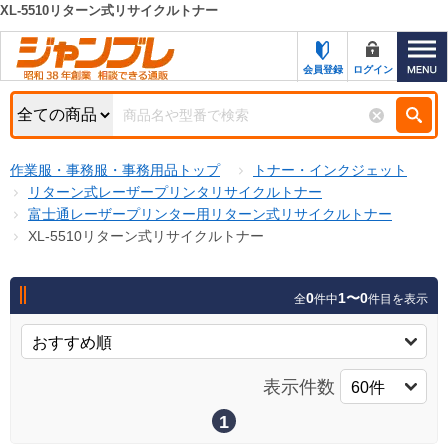
XL-5510リターン式リサイクルトナー
カテゴリー一覧
キーワード検索
会員登録
ログイン
お知らせ
特集・キャンペーン一覧
検索
作業服・事務服・事務用品トップ
トナー・インクジェット
初めての方へ
検索条件
リターン式レーザープリンタリサイクルトナー
富士通レーザープリンター用リターン式リサイクルトナー
お問い合わせ
商品カテゴリから選ぶ
XL-5510リターン式リサイクルトナー
サポート＆ヘルプ
商品ステータスで絞る
0
1〜0
全
件中
件目を表示
FAX注文用紙の印刷
キャンペーン
おすすめ
ジャンブレの特長
NEW
表示件数
売れ筋
新規登録キャンペーン
オリジナル
1
処分品
名入れ刺繍