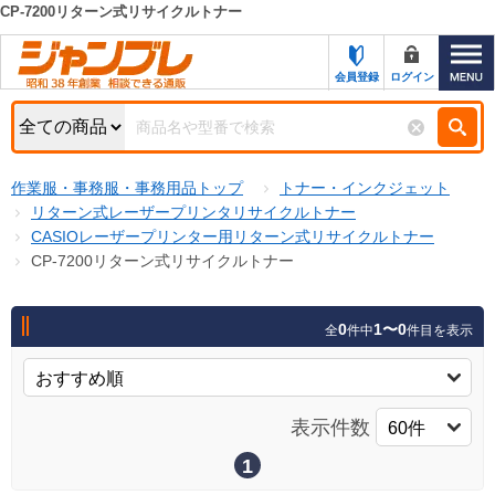
CP-7200リターン式リサイクルトナー
カテゴリー一覧
キーワード検索
会員登録
ログイン
お知らせ
特集・キャンペーン一覧
検索
作業服・事務服・事務用品トップ
トナー・インクジェット
初めての方へ
検索条件
リターン式レーザープリンタリサイクルトナー
CASIOレーザープリンター用リターン式リサイクルトナー
お問い合わせ
商品カテゴリから選ぶ
CP-7200リターン式リサイクルトナー
サポート＆ヘルプ
商品ステータスで絞る
0
1〜0
全
件中
件目を表示
FAX注文用紙の印刷
キャンペーン
おすすめ
ジャンブレの特長
NEW
表示件数
売れ筋
新規登録キャンペーン
オリジナル
1
処分品
名入れ刺繍