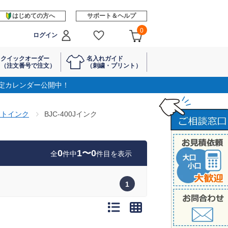
はじめての方へ
サポート＆ヘルプ
0
ログイン
クイックオーダー
名入れガイド
（注文番号で注文）
（刺繍・プリント）
定カレンダー公開中！
ットインク
BJC-400Jインク
0
1〜0
全
件中
件目を表示
1