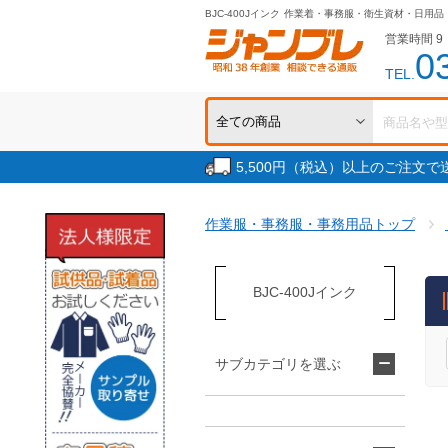
BJC-400Jインク
作業着・事務服・衛生資材・日用品
営業時間 9：
0
TEL.
5,500円（税込）以上のご注文
作業服・事務服・事務用品トップ
BJC-400Jインク
サブカテゴリを選ぶ