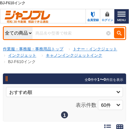
BJ-F610インク
カテゴリー一覧
キーワード検索
会員登録
ログイン
お知らせ
特集・キャンペーン一覧
検索
作業服・事務服・事務用品トップ
トナー・インクジェット
初めての方へ
検索条件
インクジェット
キャノンインクジェットインク
BJ-F610インク
お問い合わせ
商品カテゴリから選ぶ
サポート＆ヘルプ
0
1〜0
全
件中
件目を表示
商品ステータスで絞る
FAX注文用紙の印刷
キャンペーン
おすすめ
ジャンブレの特長
表示件数
NEW
売れ筋
1
新規登録キャンペーン
オリジナル
処分品
名入れ刺繍