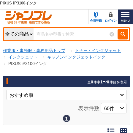
PIXUS iP3100インク
カテゴリー一覧
キーワード検索
会員登録
ログイン
お知らせ
特集・キャンペーン一覧
検索
作業服・事務服・事務用品トップ
トナー・インクジェット
初めての方へ
検索条件
インクジェット
キャノンインクジェットインク
PIXUS iP3100インク
お問い合わせ
商品カテゴリから選ぶ
サポート＆ヘルプ
0
1〜0
全
件中
件目を表示
商品ステータスで絞る
FAX注文用紙の印刷
キャンペーン
おすすめ
ジャンブレの特長
表示件数
NEW
売れ筋
1
新規登録キャンペーン
オリジナル
処分品
名入れ刺繍