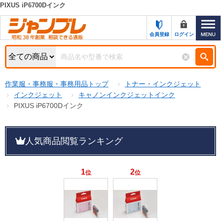
PIXUS iP6700Dインク
カテゴリー一覧
キーワード検索
会員登録
ログイン
お知らせ
特集・キャンペーン一覧
検索
作業服・事務服・事務用品トップ
トナー・インクジェット
初めての方へ
検索条件
インクジェット
キャノンインクジェットインク
PIXUS iP6700Dインク
お問い合わせ
商品カテゴリから選ぶ
サポート＆ヘルプ
人気商品閲覧ランキング
商品ステータスで絞る
FAX注文用紙の印刷
キャンペーン
おすすめ
1
2
位
位
ジャンブレの特長
NEW
売れ筋
新規登録キャンペーン
オリジナル
処分品
名入れ刺繍