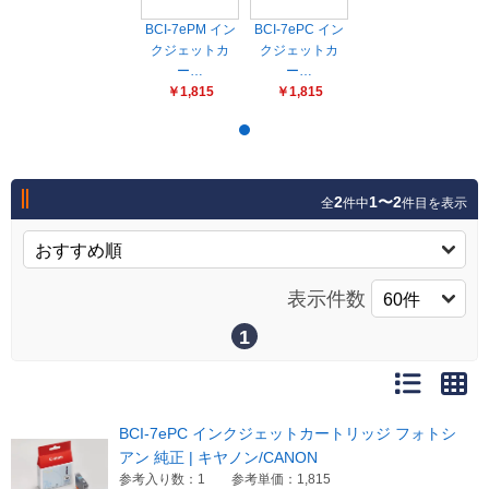
販売終了
BCI-7ePM イン
BCI-7ePC イン
販売価格(税抜き)で絞る
メーカーカタログ一覧
クジェットカ
クジェットカ
ー…
ー…
円から
￥1,815
￥1,815
円まで
カタログ請求（無料）
2
1〜2
全
件中
件目を表示
試着サンプル無料貸し出し
デジタルカタログ
表示件数
1
クイックオーダー
（注文番号からご注文）
BCI-7ePC インクジェットカートリッジ フォトシ
ログアウト
アン 純正 | キヤノン/CANON
参考入り数：1
参考単価：1,815