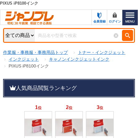
PIXUS iP8100インク
カテゴリー一覧
キーワード検索
会員登録
ログイン
お知らせ
特集・キャンペーン一覧
検索
作業服・事務服・事務用品トップ
トナー・インクジェット
初めての方へ
検索条件
インクジェット
キャノンインクジェットインク
PIXUS iP8100インク
お問い合わせ
商品カテゴリから選ぶ
サポート＆ヘルプ
人気商品閲覧ランキング
商品ステータスで絞る
FAX注文用紙の印刷
キャンペーン
おすすめ
1
2
3
位
位
位
ジャンブレの特長
NEW
売れ筋
新規登録キャンペーン
オリジナル
処分品
名入れ刺繍