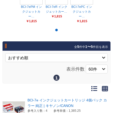
販売終了
BCI-7ePM イン
BCI-7eR インク
BCI-7ePC イン
販売価格(税抜き)で絞る
クジェットカ
メーカーカタログ一覧
ジェットカー…
クジェットカ
ー…
￥1,815
ー…
円から
￥1,815
￥1,815
円まで
カタログ請求（無料）
5
1〜5
全
件中
件目を表示
試着サンプル無料貸し出し
デジタルカタログ
表示件数
1
クイックオーダー
（注文番号からご注文）
BCl-7e インクジェットカートリッジ 4個パック カ
ログアウト
ラー 純正 | キヤノン/CANON
参考入り数：4
参考単価：1,385.25