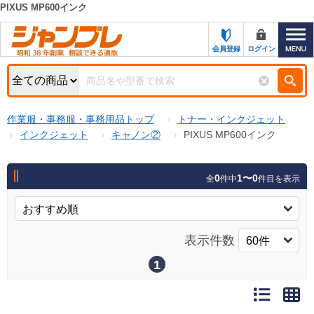
PIXUS MP600インク
カテゴリー一覧
キーワード検索
会員登録
ログイン
お知らせ
特集・キャンペーン一覧
検索
作業服・事務服・事務用品トップ
トナー・インクジェット
初めての方へ
検索条件
インクジェット
キャノン②
PIXUS MP600インク
お問い合わせ
商品カテゴリから選ぶ
0
1〜0
全
件中
件目を表示
サポート＆ヘルプ
商品ステータスで絞る
FAX注文用紙の印刷
キャンペーン
表示件数
おすすめ
ジャンブレの特長
NEW
1
売れ筋
新規登録キャンペーン
オリジナル
処分品
名入れ刺繍