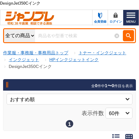
DesignJet350Cインク
カテゴリー一覧
キーワード検索
会員登録
ログイン
お知らせ
特集・キャンペーン一覧
検索
作業服・事務服・事務用品トップ
トナー・インクジェット
初めての方へ
検索条件
インクジェット
HPインクジェットインク
DesignJet350Cインク
お問い合わせ
商品カテゴリから選ぶ
サポート＆ヘルプ
0
1〜0
全
件中
件目を表示
商品ステータスで絞る
FAX注文用紙の印刷
キャンペーン
おすすめ
ジャンブレの特長
表示件数
NEW
売れ筋
1
新規登録キャンペーン
オリジナル
処分品
名入れ刺繍