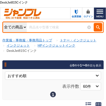
DeskJet815Cインク
カテゴリー一覧
キーワード検索
会員登録
ログイン
お知らせ
特集・キャンペーン一覧
検索
作業服・事務服・事務用品トップ
トナー・インクジェット
初めての方へ
検索条件
インクジェット
HPインクジェットインク
DeskJet815Cインク
お問い合わせ
商品カテゴリから選ぶ
サポート＆ヘルプ
0
1〜0
全
件中
件目を表示
商品ステータスで絞る
FAX注文用紙の印刷
キャンペーン
おすすめ
ジャンブレの特長
表示件数
NEW
売れ筋
1
新規登録キャンペーン
オリジナル
処分品
名入れ刺繍