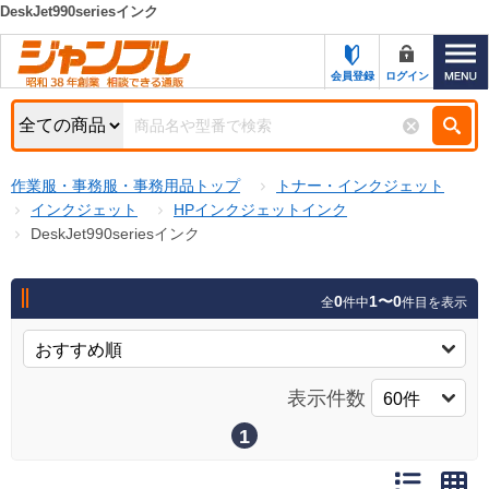
DeskJet990seriesインク
カテゴリー一覧
キーワード検索
会員登録
ログイン
お知らせ
特集・キャンペーン一覧
検索
作業服・事務服・事務用品トップ
トナー・インクジェット
初めての方へ
検索条件
インクジェット
HPインクジェットインク
DeskJet990seriesインク
お問い合わせ
商品カテゴリから選ぶ
サポート＆ヘルプ
0
1〜0
全
件中
件目を表示
商品ステータスで絞る
FAX注文用紙の印刷
キャンペーン
おすすめ
ジャンブレの特長
表示件数
NEW
売れ筋
1
新規登録キャンペーン
オリジナル
処分品
名入れ刺繍