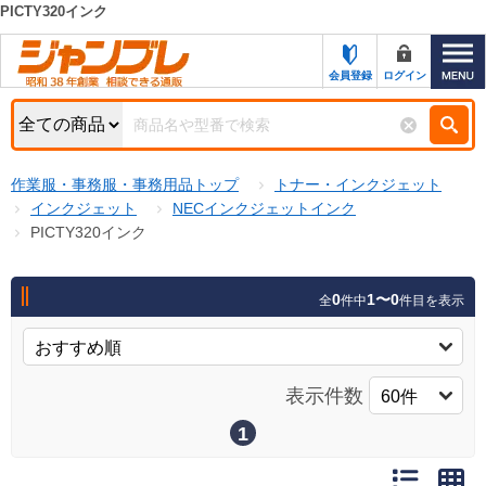
PICTY320インク
カテゴリー一覧
キーワード検索
会員登録
ログイン
お知らせ
特集・キャンペーン一覧
検索
作業服・事務服・事務用品トップ
トナー・インクジェット
初めての方へ
検索条件
インクジェット
NECインクジェットインク
PICTY320インク
お問い合わせ
商品カテゴリから選ぶ
サポート＆ヘルプ
0
1〜0
全
件中
件目を表示
商品ステータスで絞る
FAX注文用紙の印刷
キャンペーン
おすすめ
ジャンブレの特長
表示件数
NEW
売れ筋
1
新規登録キャンペーン
オリジナル
処分品
名入れ刺繍