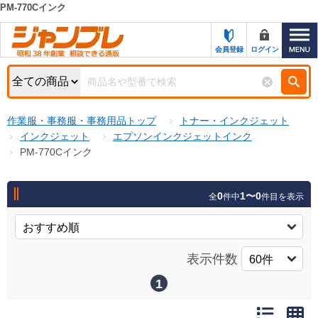
PM-770Cインク
カテゴリー一覧
キーワード検索
会員登録
ログイン
お知らせ
特集・キャンペーン一覧
検索
作業服・事務服・事務用品トップ
トナー・インクジェット
初めての方へ
検索条件
インクジェット
エプソンインクジェットインク
PM-770Cインク
お問い合わせ
商品カテゴリから選ぶ
サポート＆ヘルプ
0
1〜0
全
件中
件目を表示
商品ステータスで絞る
FAX注文用紙の印刷
キャンペーン
おすすめ
ジャンブレの特長
表示件数
NEW
売れ筋
1
新規登録キャンペーン
オリジナル
処分品
名入れ刺繍