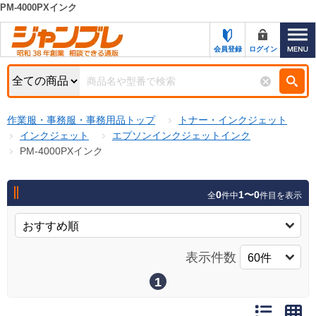
PM-4000PXインク
カテゴリー一覧
キーワード検索
会員登録
ログイン
お知らせ
特集・キャンペーン一覧
検索
作業服・事務服・事務用品トップ
トナー・インクジェット
初めての方へ
検索条件
インクジェット
エプソンインクジェットインク
PM-4000PXインク
お問い合わせ
商品カテゴリから選ぶ
サポート＆ヘルプ
0
1〜0
全
件中
件目を表示
商品ステータスで絞る
FAX注文用紙の印刷
キャンペーン
おすすめ
ジャンブレの特長
表示件数
NEW
売れ筋
1
新規登録キャンペーン
オリジナル
処分品
名入れ刺繍