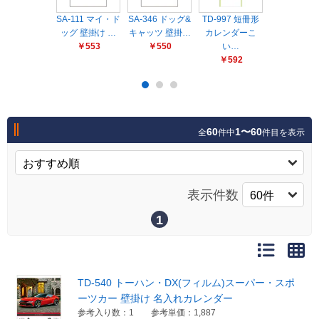
販売終了
SA-111 マイ・ド
SA-346 ドッグ&
TD-997 短冊形
NB-652 SM-
販売価格(税抜き)で絞る
ッグ 壁掛け …
メーカーカタログ一覧
キャッツ 壁掛…
カレンダーこ
Sweet Cat
￥553
￥550
い…
￥386
円から
￥592
円まで
カタログ請求（無料）
60
1〜60
全
件中
件目を表示
試着サンプル無料貸し出し
デジタルカタログ
表示件数
1
クイックオーダー
（注文番号からご注文）
TD-540 トーハン・DX(フィルム)スーパー・スポ
ログアウト
ーツカー 壁掛け 名入れカレンダー
参考入り数：1
参考単価：1,887