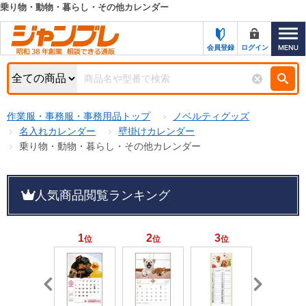
乗り物・動物・暮らし・その他カレンダー
カテゴリー一覧
キーワード検索
会員登録
ログイン
お知らせ
特集・キャンペーン一覧
検索
作業服・事務服・事務用品トップ
ノベルティグッズ
初めての方へ
検索条件
名入れカレンダー
壁掛けカレンダー
乗り物・動物・暮らし・その他カレンダー
お問い合わせ
商品カテゴリから選ぶ
サポート＆ヘルプ
人気商品閲覧ランキング
商品ステータスで絞る
FAX注文用紙の印刷
キャンペーン
おすすめ
1
2
3
4
位
位
位
位
ジャンブレの特長
NEW
売れ筋
新規登録キャンペーン
オリジナル
処分品
名入れ刺繍