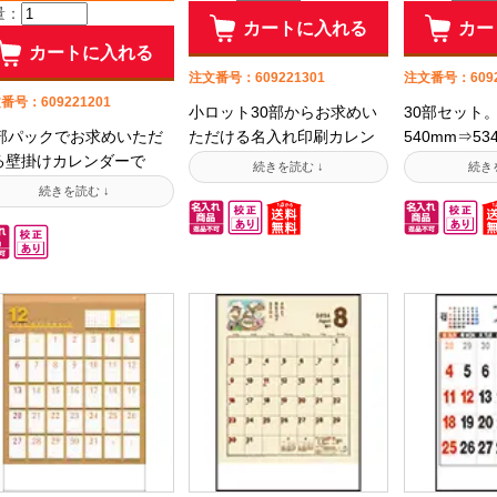
量：
、培った仕入網や強みを
します。■すぐにつながるお
ます。■すぐ
カートに入れる
カー
かしてお客様の製品調達
電話は03-3732-7872(平日
話は03-3732
カートに入れる
お手伝い致します。■すぐ
9:00～17:00)■メールでのご
～17:00)
注文番号：609221301
注文番号：6092
つながるお電話は03-
相談はinfo@jamble.co.jpシ
はinfo@jamb
番号：609221201
小ロット30部からお求めい
30部セット
32-7872(平日9:00～
ーン別におすすめの壁掛け
別におすすめ
0部パックでお求めいただ
ただける名入れ印刷カレン
540mm⇒5
:00)■メールでのご相談は
カレンダーを選抜して紹介
ンダーを選抜
る壁掛けカレンダーで
ダー!2026年(令和8年)の干支
ザイン性に優
fo@jamble.co.jpシーン別
中です!
す!
。かわいい子猫の何気な
である午と夢をテーマに、
欄も充実。前
おすすめの壁掛けカレン
仕草を切り取った写真が
水墨作家・岡本肇が描く可
後月2ヶ月分
ーを選抜して紹介中です!
る人の心を癒してくれま
愛らしいイラストが毎月描
り機能面も充
。中綴じ仕様のコンパク
かれた干支イラストカレン
す。淡いパス
なカレンダー。配るとき
ダーです。【名入れ指示が
配色でお部屋
省スペース。少量での配
苦手な方は専用注文用紙を
しくなります。
でも社名印刷が出来る名
下記からダウンロードして
OIL INK・
れカレンダーです。【名
ご利用頂けます】出力して
商品は50部
れ指示が苦手な方は専用
ご記入の上、FAXまたはスキ
めいただける
文用紙を下記からダウン
ャンデータをメールにてお
しております
ードしてご利用頂けま
送り下さい。【法人様限
示が苦手な方
】出力してご記入の上、
定】予算・用途に合わせて
紙を下記から
AXまたはスキャンデータを
ご提案致します諦めるのは
してご利用頂