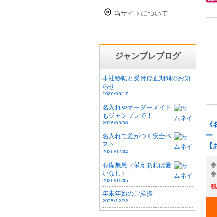
め
年
当サイトについて
綴
と
レ
生
ペ
を
社
に
ジャンブレブログ
壁
37
【
12
専
本社移転と受付停止期間のお知
ル
らせ
ウ
in
2026/06/17
ま
に
名入れやオーダーメイド
上
ダ
もジャンブレで！
タ
2026/03/30
《
い
ー
名入れで差がつく安全ベ
用
スト
【
ま
2026/02/04
在
有備無患（備えあれば憂
参
大
いなし）
参
2026/01/05
っ
税
在
年末年始のご挨拶
2025/12/22
く
5