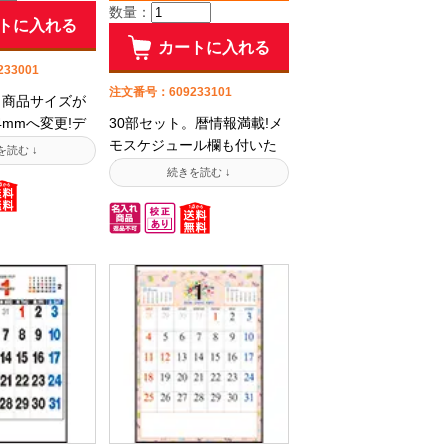
数量：
につながるお電
につながるお電話は03-
トに入れる
-7872(平日9:00
3732-7872(平日9:00～
カートに入れる
■メールでのご相談
17:00)■メールでのご相談は
33001
le.co.jpシーン
info@jamble.co.jpシーン別
注文番号：609233101
。商品サイズが
の壁掛けカレ
におすすめの壁掛けカレン
34mmへ変更!デ
30部セット。暦情報満載!メ
して紹介中で
ダーを選抜して紹介中です!
れておりメモ
モスケジュール欄も付いた
月はもちろん
大定番カレンダー。見やす
のデザインによ
い日付と広いメモスペース
実していま
更に下段には1ヶ月の予定が
テルカラーの
が一目でわかるスケージュ
の雰囲気が優
ール欄を設けました。旧
VEGETABLA
暦・九星・六曜・六十干
EFC。※こちらの
支・二十四節気・健康メ
以上1部からお求
モ・日本の行事・農事暦ま
商品もご用意
で情報満載の実用を追求し
。【名入れ指
たカレンダーです。表紙裏
は専用注文用
面に晴雨表付。表紙は変わ
ダウンロード
りますが当社オリジナル文
けます】出力
字月表と同じ価格でお求め