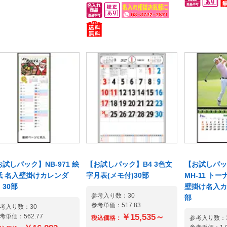
す。大きな数字と広々メ
番人気のカレンダーです。
りました!。
スペース。翌月・翌々月
六曜はもちろんのことその
記しました!VE
入っているので大切なス
月の年中行事や、星座、誕
INK・EFC
ジュールも逃しません。
生石、誕生花なども記載し
は50部以上
ながら掲示板に貼られた
ておりますので、女性向け
ただける商品
モのように一日一日の情
のアクセサリーショップや
おります。【
が目立つようデザインさ
フラワーショップなどでは
苦手な方は専
た使いやすい壁掛けカレ
販促企画を立てるのにも重
下記からダウ
ー。VEGETABLA OIL
宝します。一年間毎日見る
ご利用頂けま
NK・EFC。※こちらの商品
ものだから名入れカレンダ
ご記入の上、
50部以上1部からお求めい
ーのPR効果は抜群です。※
ャンデータを
だける商品もご用意して
こちらの商品は50部以上1部
送り下さい。
ります。【名入れ指示が
からお求めいただける商品
定】予算・用
手な方は専用注文用紙を
もご用意しております。
ご提案致しま
記からダウンロードして
【名入れ指示が苦手な方は
まだ早い! 
試しパック】NB-971 絵
【お試しパック】B4 3色文
【お試しパック
利用頂けます】出力して
専用注文用紙を下記からダ
問い合わせ大
紙 名入壁掛けカレンダ
字月表(メモ付)30部
MH-11 ト
記入の上、FAXまたはスキ
ウンロードしてご利用頂け
売終了となっ
 30部
壁掛け名入カ
ンデータをメールにてお
ます】出力してご記入の
参考入り数：30
レンダーの在
部
参考単価：517.83
り下さい。【法人様限
考入り数：30
上、FAXまたはスキャンデー
問い合わせく
￥15,535～
考単価：562.77
】予算・用途に合わせて
タをメールにてお送り下さ
税込価格：
ンダー通販5
参考入り数：