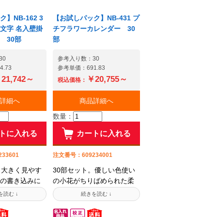
上、FAXまたは
いただけるお買い得カレン
タをメールに
ダー!!VEGETABLA OIL
】NB-162 3
【お試しパック】NB-431 プ
い。【法人様
INK・EFC。50部以上1冊か
文字 名入壁掛
チフラワーカレンダー 30
用途に合わせ
らお求めいただける商品も
 30部
部
ます諦めるの
ご用意しております。【名
 在庫と納期の
入れ指示が苦手な方は専用
30
参考入り数：30
大歓迎!他店で
注文用紙を下記からダウン
.73
参考単価：691.83
ってしまった
ロードしてご利用頂けま
21,742～
￥20,755～
税込価格：
在庫もまずは
す】出力してご記入の上、
ください! カ
FAXまたはスキャンデータを
詳細へ
商品詳細へ
50年以上の信
メールにてお送り下さい。
数量：
と、培った仕
※1セット30部入りのセット
生かしてお客
販売となっていますので部
トに入れる
カートに入れる
をお手伝い致
数の変更はできません。
ぐにつながるお
【法人様限定】予算・用途
33601
注文番号：609234001
2-7872(平日
に合わせてご提案致します
。大きく見やす
30部セット。優しい色使い
00)■メールでのご
諦めるのはまだ早い! 在庫
の書き込みに
の小花がちりばめられた柔
mble.co.jpシ
と納期のお問い合わせ大歓
メモスペー
らかな雰囲気。パステル調
すめの壁掛け
迎!他店で販売終了となって
で家庭でもオフ
のやさしい色使い。散りば
選抜して紹介
しまったカレンダーの在庫
使いやすくな
められた小花1つ1つが部屋
もまずはお問い合わせくだ