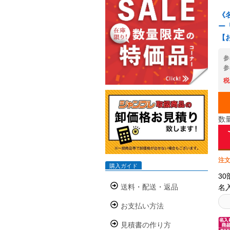
ン
部
《
で
ー
※
【
の
た
参
参
方
ら
税
頂
の
ー
数
さ
算
致
ー
注文
購入ガイド
▶
3
庫
送料・配送・返品
名
歓
ッ
て
お支払い方法
キ
庫
ン
見積書の作り方
だ