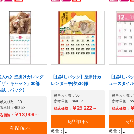
る欲張りカレンダー。中
レンダー。配るときも省ス
ー。配るとき
info@jamble.co.jpシーン別
以上の信頼と実績のも
じ仕様のコンパクトなカ
ペース。少量での配布でも
ス。少量での
におすすめの壁掛けカレン
、培った仕入網や強みを
ンダー。配るときも省ス
社名印刷が出来る名入れカ
印刷が出来る
ダーを選抜して紹介中です!
かしてお客様の製品調達
ース。少量での配布でも
レンダーです。【名入れ指
ダーです。【
お手伝い致します。■すぐ
名印刷が出来る名入れの
示が苦手な方は専用注文用
苦手な方は専
つながるお電話は03-
掛けカレンダーです。
紙を下記からダウンロード
下記からダウ
32-7871(平日9:00～
名入れ指示が苦手な方は
してご利用頂けます】出力
ご利用頂けま
:00/13:00～17:00)■メー
用注文用紙を下記からダ
してご記入の上、FAXまたは
ご記入の上、
でのご相談は
ンロードしてご利用頂け
スキャンデータをメールに
ャンデータを
fo@jamble.co.jpシーン別
す】出力してご記入の
てお送り下さい。【法人様
送り下さい。
おすすめの壁掛けカレン
、FAXまたはスキャンデー
限定】予算・用途に合わせ
定】予算・用
ーを選抜して紹介中です!
をメールにてお送り下さ
てご提案致します諦めるの
ご提案致しま
名入れ》壁掛けカレンダ
【お試しパック】壁掛けカ
【お試しパック
。【法人様限定】予算・
はまだ早い! 在庫と納期の
まだ早い! 
「ザ・キャッツ」30部
レンダー午(夢)30部
ュースタイル
途に合わせてご提案致し
お問い合わせ大歓迎!他店で
問い合わせ大
お試しパック】
す諦めるのはまだ早い!
販売終了となってしまった
売終了となっ
参考入り数：30
参考入り数：
庫と納期のお問い合わせ
カレンダーの在庫もまずは
レンダーの在
参考単価：840.73
参考単価：653
考入り数：30
歓迎!他店で販売終了とな
お問い合わせください! カ
問い合わせく
￥25,222～
￥
考単価：463.53
税込価格：
税込価格：
てしまったカレンダーの
レンダー通販50年以上の信
ンダー通販5
￥13,906～
込価格：
庫もまずはお問い合わせ
頼と実績のもと、培った仕
と実績のもと
商品詳細へ
商品
ださい! カレンダー通販
入網や強みを生かしてお客
網や強みを生
商品詳細へ
数量：
数量：
0年以上の信頼と実績のも
様の製品調達をお手伝い致
の製品調達を