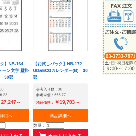
】NB-164
【お試しパック】NB-172
ノトーン文字 壁掛
UD&ECOカレンダー(B) 30
 30部
部
30
参考入り数：30
.23
参考単価：656.77
27,247～
￥19,703～
税込価格：
詳細へ
商品詳細へ
数量：