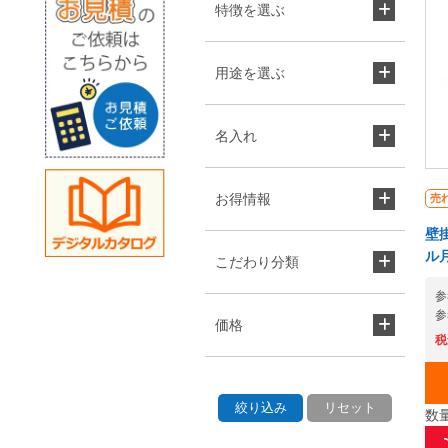
特徴を選ぶ
用途を選ぶ
名入れ
お得情報
売
壁
ル
こだわり分類
参
参
価格
税
数