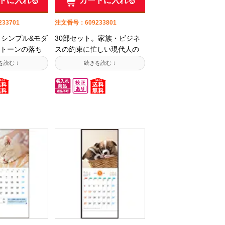
トに入れる
カートに入れる
33701
注文番号：609233801
。シンプル&モダ
30部セット。家族・ビジネ
トーンの落ち
スの約束に忙しい現代人の
メモ欄も充
スケジュール管理には3ヶ月
入り大変便利!
カレンダーが最適です。一
事入りです。
度使えば必ずその便利さを
品は50部以上1
実感していただけます。
いただける商
VEGETABLA OIL INK・
ております。
EFC※こちらの商品は50部
が苦手な方は
以上1部からお求めいただけ
を下記からダ
る商品もご用意しておりま
てご利用頂け
す。【名入れ指示が苦手な
てご記入の
方は専用注文用紙を下記か
たはスキャンデー
らダウンロードしてご利用
てお送り下さ
頂けます】出力してご記入
限定】予算・
の上、FAXまたはスキャンデ
てご提案致し
ータをメールにてお送り下
のはまだ早い!
さい。【法人様限定】予