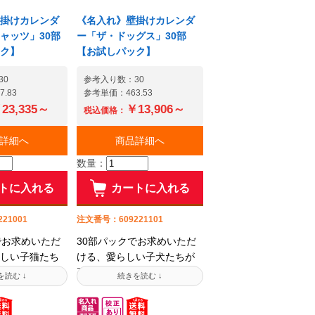
お問い合わせ
算・用途に合わせてご提案
で販売終了とな
致します諦めるのはまだ早
掛けカレンダ
《名入れ》壁掛けカレンダ
カレンダーの
い! 在庫と納期のお問い合
ャッツ」30部
ー「ザ・ドッグス」30部
お問い合わせ
わせ大歓迎!他店で販売終了
ク】
【お試しパック】
カレンダー通販
となってしまったカレンダ
信頼と実績のも
ーの在庫もまずはお問い合
30
参考入り数：30
.83
参考単価：463.53
入網や強みを
わせください! カレンダー
23,335～
￥13,906～
様の製品調達
通販50年以上の信頼と実績
税込価格：
します。■すぐ
のもと、培った仕入網や強
電話は03-
詳細へ
みを生かしてお客様の製品
商品詳細へ
(平日9:00～
調達をお手伝い致します。■
数量：
メールでのご相談は
すぐにつながるお電話は03-
e.co.jpシーン別
3732-7872(平日9:00～
トに入れる
カートに入れる
壁掛けカレン
17:00)■メールでのご相談は
て紹介中です!
info@jamble.co.jpシーン別
21001
注文番号：609221101
におすすめの壁掛けカレン
でお求めいただ
30部パックでお求めいただ
ダーを選抜して紹介中です!
しい子猫たち
ける、愛らしい子犬たちが
りの壁掛けカ
躍動する壁掛けカレンダー
。中綴じ仕様
です。中綴じ仕様のコンパ
なカレンダ
クトなカレンダー。配ると