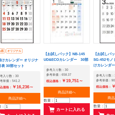
れ筋
オリジナル
【お試しパック】NB-145
【お試しパック
UD&ECOカレンダー 30部
SG-452モ
掛けカレンダー オリジナ
けカレンダー
月表 30部セット
参考入り数：30
参考単価：658.37
参考入り数：
考入り数：30
￥19,751～
参考単価：908
考単価：541.2
税込価格：
￥
￥16,236～
税込価格：
込価格：
商品詳細へ
商品
商品詳細へ
数量：
数量：
量：
カートに入れる