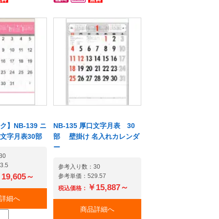
も省スペー
きも省スペース。少量での
配布でも社名
配布でも社名印刷が出来る
名入れカレン
名入れカレンダーです。
名入れ指示が
【名入れ指示が苦手な方は
用注文用紙を
専用注文用紙を下記からダ
ンロードして
ウンロードしてご利用頂け
す】出力して
ます】出力してご記入の
FAXまたはスキ
上、FAXまたはスキャンデー
メールにてお
タをメールにてお送り下さ
【法人様限
い。【法人様限定】予算・
途に合わせて
用途に合わせてご提案致し
す諦めるのは
ます諦めるのはまだ早い!
】NB-139 ニ
NB-135 厚口文字月表 30
在庫と納期のお
在庫と納期のお問い合わせ
文字月表30部
部 壁掛け 名入れカレンダ
歓迎!他店で販
大歓迎!他店で販売終了とな
ー
てしまったカ
ってしまったカレンダーの
30
庫もまずはお
在庫もまずはお問い合わせ
.5
参考入り数：30
ださい! カレ
ください! カレンダー通販
19,605～
参考単価：529.57
0年以上の信頼
50年以上の信頼と実績のも
￥15,887～
税込価格：
、培った仕入
と、培った仕入網や強みを
詳細へ
かしてお客様
生かしてお客様の製品調達
商品詳細へ
お手伝い致し
をお手伝い致します。■すぐ