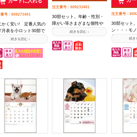
カー
カートに入れる
注文番号：609233401
注文番号：6092
番号：609273401
30部セット。年齢・性別・
障がい等さまざまな個性や
30部セット
にかく安い! 定番人気の
能力に関わらず全てのひと
ン・・・モノ
字月表を小ロット30部で
が快適に利用できるデザイ
着いた配色で
売!価格を抑えた当社のオ
ンに仕上げました。環境に
実。前後月も
ジナルカレンダーを「多
配慮された紙やインキを使
六曜・主要行
はいらない、もっと少量
用した地球に優しいユニバ
※こちらの商
買いたい」というお客様
ーサルデザイン(UD)。森林
部からお求め
声にお応えして30部セッ
の環境保全に配慮した生産
品もご用意し
をご用意致しました。50
体制であることを証明する
【名入れ指示
以上1部単位で購入できる
FSC認証を得たエコロジー
専用注文用紙
常版はこちらです金具を
なカレンダー。広いメモス
ウンロードし
わない「紙製本」でゴミ
ペースつきで作業現場や事
ます】出力し
別が不要、環境にもやさ
務用として活躍します。
上、FAXま
い最もポピュラーなカレ
VEGETABLA OIL INK・
タをメールに
ダー。イラストなしの文
EFC。※こちらの商品は50
い。【法人様
のみタイプ。スケジュー
部以上1部からお求めいただ
用途に合わせ
・予定等の詳細の書き込
ける商品もご用意しており
ます諦める
も可能。一番使われるシ