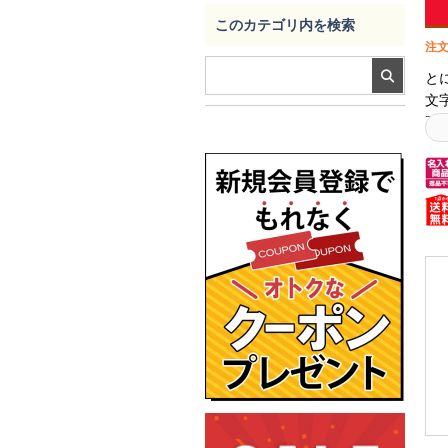
このカテゴリ内を検索
注文
と
文
販
リ
く
で
の
ト
部
通
使
分
し
ン
字
ル
み