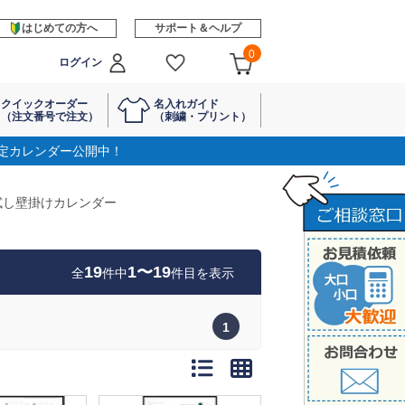
はじめての方へ
サポート＆ヘルプ
0
ログイン
クイックオーダー
名入れガイド
（注文番号で注文）
（刺繍・プリント）
定カレンダー公開中！
試し壁掛けカレンダー
19
1〜19
全
件中
件目を表示
1