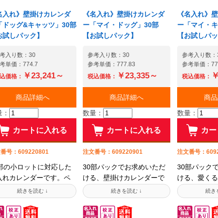
ます。【名入れ指示が苦手
在庫と納期の
プルデザイン。社名入れ
な方は専用注文用紙を下記
大歓迎!他店
分が目に入りやすい位置
名入れ》壁掛けカレンダ
《名入れ》壁掛けカレンダ
《名入れ》壁
からダウンロードしてご利
ってしまった
しっかり貴社をPR。
「ドッグ&キャッツ」30部
ー「マイ・ドッグ」30部
ー「マイ・キ
用頂けます】出力してご記
在庫もまずは
2024年度版より表紙裏面
お試しパック】
【お試しパック】
【お試しパッ
入の上、FAXまたはスキャン
ください! 
晴雨表を廃止しまし
データをメールにてお送り
50年以上の
。 【名入れ指示が苦手な
考入り数：30
参考入り数：30
参考入り数：
考単価：774.7
参考単価：777.83
参考単価：777
下さい。【法人様限定】予
と、培った仕
は専用注文用紙を下記か
￥23,241～
￥23,335～
￥
算・用途に合わせてご提案
生かしてお客
ダウンロードしてご利用
込価格：
税込価格：
税込価格：
致します諦めるのはまだ早
をお手伝い致
けます】出力してご記入
商品詳細へ
い! 在庫と納期のお問い合
商品詳細へ
につながるお
商品
上、FAXまたはスキャンデ
わせ大歓迎!他店で販売終了
3732-7872
タをメールにてお送り下
量：
数量：
数量：
となってしまったカレンダ
17:00)■
い。【法人様限定】予
ーの在庫もまずはお問い合
info@jambl
カートに入れる
カートに入れる
カー
・用途に合わせてご提案
わせください! カレンダー
におすすめの
します■この商品の関連/コ
通販50年以上の信頼と実績
ダーを選抜し
ディネイト商品を見る
番号：609220801
注文番号：609220901
注文番号：6092
のもと、培った仕入網や強
諦めるのはまだ早い! 在
0部の小ロットに対応した
30部パックでお求めいただ
30部パック
みを生かしてお客様の製品
と納期のお問い合わせ大
入れカレンダーです。ペ
ける、壁掛けカレンダーで
ける、愛くる
調達をお手伝い致します。■
迎!他店で販売終了となっ
ト好きにはたまらない、
す。子犬たちの活き活きし
の写真たっぷ
すぐにつながるお電話は03-
しまったカレンダーの在
ュートな子猫や可愛いワ
た姿が元気をくれます。中
レンダーです
3732-7872(平日9:00～
もまずはお問い合わせく
ちゃんの姿を交互に楽し
綴じ仕様のコンパクトなカ
のコンパクト
17:00)■メールでのご相談は
さい! カレンダー通販50