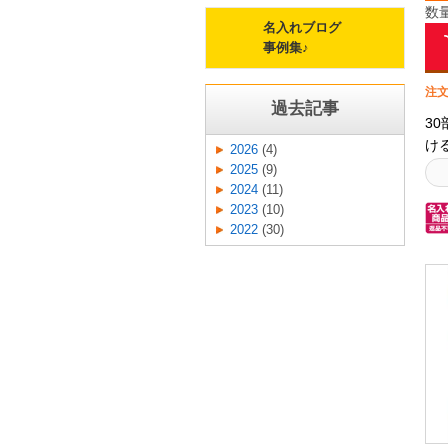
数
と
名入れブログ
生
事例集♪
を
に
注文
37
過去記事
3
17
け
2026
(4)
in
す
2025
(9)
に
い
2024
(11)
ダ
2023
(10)
見
2022
(30)
す
ト
も
布
入
入
注
ロ
す
F