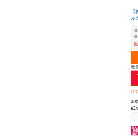
メ
【
【
に
ル
諦
と
参
迎
参
し
税
も
さ
以
数
培
し
手
なが
注文
78
3
ー
紙
in
イズ
に
更
ダ
ル
囲