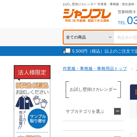
お試し壁掛けカレンダー
作業着・事務服・衛生資材
営業時間 9：
0
TEL.
5,500円（税込）以上のご注文
作業服・事務服・事務用品トップ
お試し壁掛けカレンダー
サブカテゴリを選ぶ