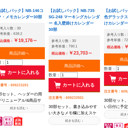
ールにてお送り下さい。
まだ早い! 在庫と納期のお
してご記入の
法人様限定】予算・用途
問い合わせ大歓迎!他店で販
スキャンデー
お試しパック】NB-146コ
【お試しパック】NB-735
【お試しパック
合わせてご提案致します
売終了となってしまったカ
てお送り下さ
ク・メモカレンダー30部
SG-248 マーキングカレンダ
色デラックス
めるのはまだ早い! 在庫
レンダーの在庫もまずはお
限定】予算・
ー 名入壁掛けカレンダー
けカレンダー
納期のお問い合わせ大歓
問い合わせください! カレ
てご提案致し
考入り数：30
30部
!他店で販売終了となって
ンダー通販50年以上の信頼
はまだ早い!
考単価：639.2
参考入り数：
まったカレンダーの在庫
と実績のもと、培った仕入
お問い合わせ
￥19,176～
参考単価：724
込価格：
参考入り数：30
まずはお問い合わせくだ
網や強みを生かしてお客様
販売終了とな
￥
参考単価：790.1
税込価格：
い! カレンダー通販50年
の製品調達をお手伝い致し
カレンダーの
￥23,703～
商品詳細へ
税込価格：
上の信頼と実績のもと、
ます。■すぐにつながるお電
お問い合わせ
商品
量：
った仕入網や強みを生か
話は03-3732-7872(平日9:00
レンダー通販
商品詳細へ
数量：
てお客様の製品調達をお
～17:00)■メールでのご相談
頼と実績のも
カートに入れる
数量：
伝い致します。■すぐにつ
はinfo@jamble.co.jpシーン
入網や強みを
カー
るお電話は03-3732-
別におすすめの壁掛けカレ
様の製品調達
カートに入れる
番号：609233201
72(平日9:00～17:00)■メ
ンダーを選抜して紹介中で
します。■す
注文番号：6092
0部セット。ヘッダーの用
ルでのご相談は
す!
電話は03-373
注文番号：609233501
がリニューアル!&商品サ
30部セット
fo@jamble.co.jpシーン別
9:00～17:
が540mm⇒534mmへ変
30部セット。書き込みやす
い日付に予定
おすすめの壁掛けカレン
相談はinfo@ja
!裏面いっぱいに広がるコ
い大きなメモ欄に加えスケ
も便利な広い
ーを選抜して紹介中です!
ーン別におす
クのイメージが部屋の雰
ジュールシールが付属し、
ス。3色刷り
カレンダーを
気をナチュラルに演出し
予定管理が分かりやすい定
ィスでも更に
中です!