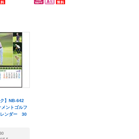
昭和・平成を表
に明るさを添えます。環境
さい! カレンダー通販50年
GETABLA OIL
にやさしくメモスペースも
以上の信頼と実績のもと、
。※こちらの商品
充実。実用性も兼ね備えて
培った仕入網や強みを生か
1部からお求めい
います。VEGETABLA OIL
してお客様の製品調達をお
もご用意して
INK・EFC※こちらの商品は
手伝い致します。■すぐにつ
名入れ指示が
50部以上1部からお求めいた
ながるお電話は03-3732-
用注文用紙を
だける商品もご用意してお
7872(平日9:00～17:00)■メ
ンロードして
ります。【名入れ指示が苦
ールでのご相談は
す】出力して
手な方は専用注文用紙を下
info@jamble.co.jpシーン別
FAXまたはスキ
記からダウンロードしてご
におすすめの壁掛けカレン
メールにてお
利用頂けます】出力してご
ダーを選抜して紹介中です!
【法人様限
記入の上、FAXまたはスキャ
途に合わせて
ンデータをメールにてお送
す諦めるのは
り下さい。※1セット30部入
在庫と納期のお
りのセット販売となってい
】NB-642
歓迎!他店で販
ますので部数の変更はでき
ーナメントゴルフ
てしまったカ
ません。【法人様限定】予
レンダー 30
庫もまずはお
算・用途に合わせてご提案
ださい! カレ
致します諦めるのはまだ早
0年以上の信頼
30
い! 在庫と納期のお問い合