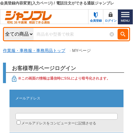
会員登録内容変更(入力ページ) / 電話注文ができる通販ジャンブレ
カテゴリー一覧
キーワード検索
会員登録
ログイン
お知らせ
特集・キャンペーン一覧
検索
作業服・事務服・事務用品トップ
MYページ
初めての方へ
検索条件
お問い合わせ
商品カテゴリから選ぶ
お客様専用ページログイン
サポート＆ヘルプ
※この画面の情報は通信時にSSLにより暗号化されます。
商品ステータスで絞る
FAX注文用紙の印刷
キャンペーン
メールアドレス
おすすめ
ジャンブレの特長
NEW
売れ筋
新規登録キャンペーン
オリジナル
メールアドレスをコンピューターに記憶させる
処分品
名入れ刺繍