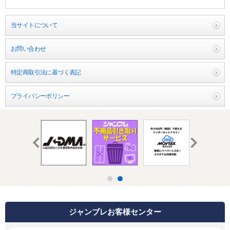
販売終了
販売価格(税抜き)で絞る
メーカーカタログ一覧
当サイトについて
円から
お問い合わせ
円まで
カタログ請求（無料）
特定商取引法に基づく表記
プライバシーポリシー
試着サンプル無料貸し出し
デジタルカタログ
クイックオーダー
（注文番号からご注文）
ログアウト
ジャンブレお客様センター