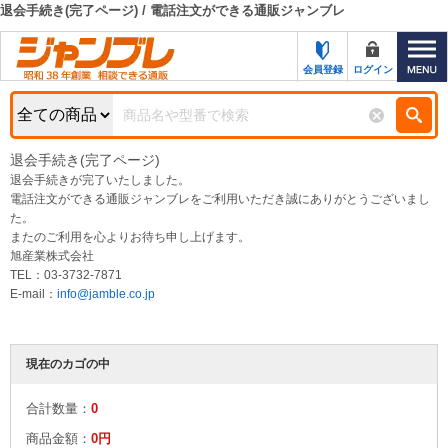
退会手続き(完了ページ) / 電話注文ができる通販ジャンブレ
カテゴリー一覧
キーワード検索
会員登録
ログイン
お知らせ
特集・キャンペーン一覧
検索
退会手続き(完了ページ)
初めての方へ
退会手続きが完了いたしました。
検索条件
電話注文ができる通販ジャンブレをご利用いただき誠にありがとうございまし
た。
お問い合わせ
商品カテゴリから選ぶ
またのご利用を心よりお待ち申し上げます。
旭産業株式会社
サポート＆ヘルプ
TEL：03-3732-7871
商品ステータスで絞る
E-mail：
info@jamble.co.jp
FAX注文用紙の印刷
キャンペーン
おすすめ
ジャンブレの特長
現在のカゴの中
NEW
売れ筋
新規登録キャンペーン
合計数量：
オリジナル
0
処分品
商品金額：
0円
名入れ刺繍