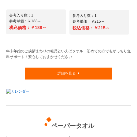
防寒ジャケット ◆+(プラス)3℃を実感す
に強い耐久性重視の防寒ギア。PUコー
る優れた保温性【ハイブリッドウォーム
ティングによる優れた防風性に加え、裏
[イトマン] 干支ティッシュ120ダブル
[林製紙] 日本の正月ティッシュBOX
(蓄熱保温プリント)】遠赤外線パウダー
地は全天候型保温素材であるサーモトロ
100箱入
参考入り数：1
参考入り数：1
注文番号：609419300
を含む背裏のアルミプリントが、体温を
ンラジポカを採用。太陽光を吸収・熱変
参考単価：￥188～
参考単価：￥215～
注文番号：609386500
閉じ込め全体へ輻射。更に外部からの紫
換する機能と遠赤外線効果で、気温が低
税込価格：
￥188～
税込価格：
￥215～
外線熱を吸収して･･･
いときでも快適な温かさを･･･
令和2年 2020年は令和初のお正月。新
大黒天の使い、縁起の良いねずみのイラ
年賀ポスター 門松
福袋大抽選会 総当り(50人分セット・
しい時代にふさわしいアイテムをご用意
ストが立体的に立ち上がるミニボックス
100人分セット)
しました。赤と白(柄入)が交互に出るテ
ティッシュ!来年の干支「子(ネズミ)」は
注文番号：926400200
ィッシュ!バラ5P共通
七福神・大黒天の使いとして財運・子孫
年末年始のご挨拶まわりの粗品といえばタオル！初めての方でもがっちり無
注文番号：926169100 ～ 926405800
繁栄の縁起物です。大黒様の衣装に身を
料サポート！安心しておまかせください！
サイズ ：100人用〜50人用
包んだ可愛いネズミのイラストと金銀財
宝が立体的に立ち上が･･･
詳細を見る
新年のご挨拶に欠かせない年賀ポスター
外れクジ無しの福袋抽選会セット!規模
です。
に合わせた50人用・100人用をご用意。
抽せんくじ、抽せん箱、パネルやPOPも
オールインワンで直ぐにスタートできま
す。子供会や町内会の行事、店頭イベン
参考入り数：1
参考入り数：1
トはもちろん社内の忘年会や新年会でも
参考単価：￥5,456～
参考単価：￥5,379～
楽しめる福袋セット･･･
￥5,456～
￥5,379～
税込価格：
税込価格：
参考入り数：60
参考入り数：100
参考単価：￥127.97～
参考単価：￥79.2～
￥7,678～
￥7,920～
商品詳細へ
商品詳細へ
ペーパータオル
税込価格：
税込価格：