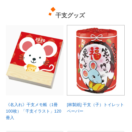
干支グッズ
[バートル] 大型フード付防寒コート
[TSデザイン] 防水防寒ライトウォーム
7211
パンツ 8122
注文番号：101717902 ～ 101718109
注文番号：101728003 ～ 101728109
カラー ：ネイビー〜マーベリック
カラー ：チャコールグレー〜ネイビー
サイズ ：SS〜5L
サイズ ：S〜5L
スーツにも好相性のマイルドミリタリー
真冬の屋外でも使える重防寒着。高強度
[林製紙] 干支（子）トイレット
《名入れ》干支メモ帳（1冊
テイストな防寒コート。フードと衿を一
素材に防水性をプラスした防水リップス
ペーパー
100枚）「干支イラスト」120
体化させた独自のスマートフォルム。軽
トップ素材を採用。耐水圧5,000mm・
冊入
量・防風・保温性に優れており、裏地に
透湿2,000g/m2/24hr。中綿入りで保温
は全天候型保温素材であるサーモトロン
性も抜群。多彩なカラーによる楽しさ・
ラジポカを採用。太陽光を吸収・熱変換
選びやすさとともに、快適さ・機能性を