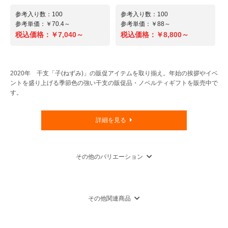
参考入り数：100
参考入り数：100
参考単価：￥70.4～
参考単価：￥88～
税込価格：
￥7,040～
税込価格：
￥8,800～
2020年 干支「子(ねずみ)」の販促アイテムを取り揃え。年始の挨拶やイベ
ントを盛り上げる季節色の強い干支の販促品・ノベルティギフトを販売中で
[TSデザイン] 防水防寒ライトウォーム
[クロダルマ]ジャンパー 《212シリーズ/
す。
ジャケット 8127
ボディサーモ》 54212 防寒ジャンパ
ー
注文番号：101727503 ～ 101727909
詳細を見る
カラー ：チャコールグレー〜ワイン
注文番号：103541403 ～ 103541709
サイズ ：S〜5L
カラー ：ブルー〜ブラック
サイズ ：S〜5L
その他のバリエーション
カラフルでオシャレな防水防寒着。高強
雨も弾く超軽量防寒ジャンパー!耐水圧
度素材に防水性をプラスした防水リップ
5000mmの撥水加工とPUコーティング
その他関連商品
ストップ素材を採用。耐水圧
された表地は雨風に強く、さらにリップ
5,000mm・透湿2,000g/m2/24hr。両胸
ストップ素材。木の枝や釘などで万一引
ポケットは雨が浸入しづらいファスナー
き裂けてしまっても、破れ口を最小限に