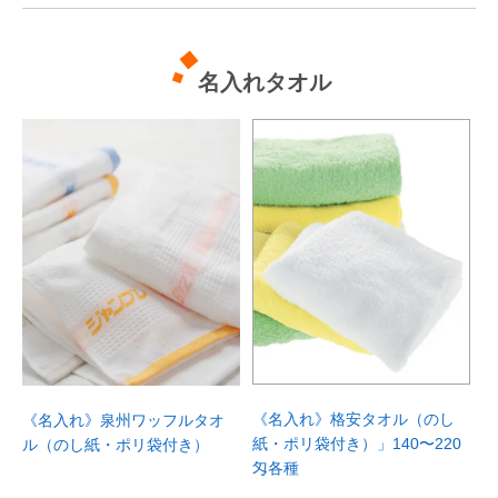
付き&大容量。中綿入りで保温性も抜群
とどめます。裏地は熱を逃がさないアル
な、真冬の屋外で･･･
ミプリント。まるで魔･･･
名入れタオル
NEW
NEW
[林製紙] 干支(子)賀正2ロールセット
[イトマン] 干支1ロール27.5mダブル
注文番号：609386300
注文番号：609419200
【名入れ】こんぶ茶(年賀用)100パック
【名入れ】マイルドブレンド(年賀
(2g×8袋タイプ)│[玉露園]
用)100パック│[ブルックス]
干支柄(子)パッケージのトイレットペー
令和2年 2020年は令和初のお正月。新
注文番号：926198000
注文番号：926424400
参考入り数：1
参考入り数：1
パー!コレで新年も運気アップ!干支柄ト
しい時代にふさわしいアイテムをご用意
参考単価：￥8,657～
参考単価：￥3,080～
イレットペーパーを2ロールセットでご
しました。1月〜2月のカレンダー付き!
￥8,657～
￥3,080～
税込価格：
税込価格：
提供!
年賀のご挨拶にぴったり! 100年を超え
人気のマイルドブレンドを3袋1パック
商品詳細へ
商品詳細へ
て新たな歴史を踏み出した玉露園の昆布
にした年賀の熨斗紙付きセットです。甘
茶。縁起物の昆布(よろこんぶ)を加えた
い香り、コクと苦みが絶妙なハーモニー
昆布茶は、大正7年(1918年)生まれの美
を醸し出す、調和のとれたコーヒーで
《名入れ》格安タオル（のし
《名入れ》泉州ワッフルタオ
味しいギフト。平成最後の年に100周年
す。尖ったクセがないので普段珈琲を飲
紙・ポリ袋付き）」140〜220
ル（のし紙・ポリ袋付き）
を迎え、新しい元号と共に新しい100年
み慣れていない方にもお出ししやすい味
匁各種
へ踏み出･･･
わいです。豆の量はたっぷり･･･