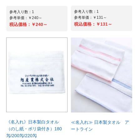
参考入り数：60
参考入り数：60
参考入り数：1
参考入り数：1
参考単価：￥132～
参考単価：￥100.47～
参考単価：￥131～
参考単価：￥240～
￥7,920～
￥6,028～
税込価格：
税込価格：
税込価格：
￥131～
税込価格：
￥240～
商品詳細へ
商品詳細へ
参考入り数：100
参考入り数：100
参考単価：￥182.52～
参考単価：￥194.4～
￥18,252～
￥19,440～
おすすめ
税込価格：
税込価格：
アイトス 作業服・防寒着 「TULTEX (タ
[バートル] 大型フード付防寒ジャケット
商品詳細へ
商品詳細へ
ルテックス) AZ-50109 防寒ジャケッ
7510
ト」
注文番号：101717302 ～ 101717609
注文番号：101318502 ～ 101318809
カラー ：ネイビー〜サーフブルー
カラー ：レッド×ブラック〜ターコイズ
サイズ ：SS〜5L
×チャコー
サイズ ：SS〜5L
《名入れ》日本製白タオル
≪名入れ≫ 日本製タオル ア
（のし紙・ポリ袋付き）180
ートライン
匁/200匁/220匁
冬の屋外作業で効果絶大の軽くて温かい
肉厚リップクロス素材を使用した、破れ
NEW
NEW