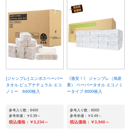
商品詳細へ
商品詳細へ
参考入り数：10
参考入り数：1
参考単価：￥302.5～
参考単価：￥13,970～
￥3,025～
￥13,970～
税込価格：
税込価格：
商品詳細へ
商品詳細へ
[ジャンブレ] エンボスペーパー
《激安！》 ジャンブレ（旭産
NEW
おすすめ
タオル ピュアナチュラル エコ
業） ペーパータオル エコノミ
ノミー 8400枚入
ータイプ 8000枚入
中綿ブルゾン LX58580 | [アイトス]
防寒ジャケット GC-5100 | [タカヤ商事]
NEW
NEW
注文番号：101631304 ～ 101631508
注文番号：101656404 ～ 101656609
カラー ：グレー〜ブラック
カラー ：ダークグリーン〜インディゴ
携帯用干支カイロ
干支タオルハンカチ
参考入り数：8400
参考入り数：8000
サイズ ：M〜4L
サイズ ：M〜5L
参考単価：￥0.39～
参考単価：￥0.49～
注文番号：609410300
注文番号：609408500
税込価格：
￥3,234～
税込価格：
￥3,940～