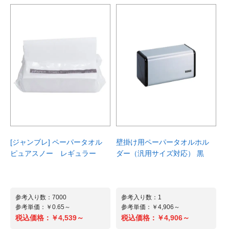
干支(子)の招福開運グッズです。
干支(子)の招福開運グッズです。
お手ごろ価格でこのボリューム! 中綿
撥水加工の表地と中綿の保温性で現場に
しっかり入った防寒ブルゾン袖口自由調
て大活躍する防寒ジャケット。大人気
参考入り数：120
参考入り数：100
整(マジックテープ)、防風前立はしっか
『GC-5000』シリーズとカラーリング
参考単価：￥55～
参考単価：￥79.94～
り留まるボタン付と低価格ながら油断の
の相性バツグンの防寒シリーズです。軽
￥6,600～
￥7,994～
税込価格：
税込価格：
ないつくり。さらに右胸ダブルポケット
量、耐久性にすぐれたブロークンオック
など収納性もしっかり。
ス組織の合成繊維に撥水加工と微起毛処
商品詳細へ
商品詳細へ
理を施し温かみのあるコ･･･
[ジャンブレ] ペーパータオル
壁掛け用ペーパータオルホル
ピュアスノー レギュラー
ダー（汎用サイズ対応） 黒
参考入り数：7000
参考入り数：1
参考単価：￥0.65～
参考単価：￥4,906～
参考入り数：1
参考入り数：1
参考単価：￥2,178～
参考単価：￥4,829～
税込価格：
￥4,539～
税込価格：
￥4,906～
￥2,178～
￥4,829～
税込価格：
税込価格：