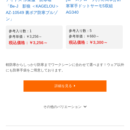
寒軍手ドットサーモ5双組
「Be-J 影狼 ＜KAGELOU＞
AG340
AZ-10549 裏ボア防寒ブルゾ
ン」
参考入り数：5
参考入り数：1
参考単価：￥660～
参考単価：￥3,256～
税込価格：
￥3,300～
税込価格：
￥3,256～
軽防寒からしっかり防寒までワークシーンに合わせて選べます！ウェア以外
にも防寒手袋をご用意しております。
詳細を見る
その他のバリエーション