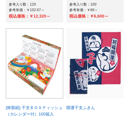
する機能と遠赤外線効果で･･･
追及した･･･
参考入り数：100
参考入り数：120
参考単価：￥66～
参考単価：￥102.67～
税込価格：
￥6,600～
税込価格：
￥12,320～
参考入り数：1
参考入り数：1
参考単価：￥6,864～
参考単価：￥6,127～
￥6,864～
￥6,127～
税込価格：
税込価格：
商品詳細へ
商品詳細へ
[林製紙] 干支ＢＯＸティッシュ
開運干支ふきん
（カレンダー付）100箱入