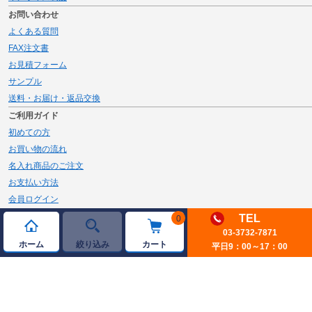
ーと比べ、しっかりとした触感が特色の
の1.5倍の長い45m巻きだから補充の手
お問い合わせ
シングル100m巻のトイレットペーパー
間が少なくなりました。市販のダブル(2
よくある質問
です。12ロールずつポリ包装されてい
枚重ね)仕様のトイレットペーパーは
参考入り数：1
参考入り数：1
ます。※商品改善のた･･･
参考入り数：8400
30m巻12ロー･･･
参考入り数：6000
FAX注文書
参考単価：￥3,883～
参考単価：￥3,260～
参考単価：￥0.49～
参考単価：￥0.73～
￥3,883～
￥3,260～
税込価格：
税込価格：
お見積フォーム
￥4,082～
￥4,385～
税込価格：
税込価格：
サンプル
商品詳細へ
商品詳細へ
送料・お届け・返品交換
商品詳細へ
商品詳細へ
ご利用ガイド
初めての方
お買い物の流れ
参考入り数：96
参考入り数：96
参考単価：￥47.49～
参考単価：￥41.03～
名入れ商品のご注文
￥4,559～
￥3,939～
税込価格：
税込価格：
お支払い方法
会員ログイン
商品詳細へ
商品詳細へ
メルマガ登録
TEL
0
03-3732-7871
新規会員登録
ホーム
絞り込み
カート
平日9：00～17：00
ページトップへ
© 2026 JAMBLE Co.,Ltd.