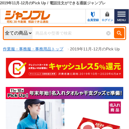
2019年11月-12月のPick Up / 電話注文ができる通販ジャンブレ
カテゴリー一覧
キーワード検索
会員登録
ログイン
お知らせ
特集・キャンペーン一覧
検索
作業服・事務服・事務用品トップ
2019年11月-12月のPick Up
初めての方へ
検索条件
お問い合わせ
商品カテゴリから選ぶ
サポート＆ヘルプ
商品ステータスで絞る
FAX注文用紙の印刷
キャンペーン
おすすめ
ジャンブレの特長
NEW
売れ筋
新規登録キャンペーン
オリジナル
処分品
名入れ刺繍