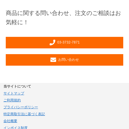
注文番号：302198704 ～ 302198807
注文番号：103148803 ～ 103514909
カラー ：ブラック〜カモフラ
商品に関する問い合わせ、注文のご相談はお
カラー ：ブルー〜蛍光緑
サイズ ：M〜3L
サイズ ：S〜5L
気軽に！
オリジナル
[ジャンブレ] ペーパータオルピュアスノ
[大王製紙]エリエールペーパータオル
軽くてあたたか、こすれてもカサカサし
温かくて動きやすい。アウトドアテイス
ーエコノミー
「スマートタイプ(中判)」6000枚入
03-3732-7871
ない快適な着用感。たっぷり240Tの高
ト抜群の軽量中綿(裏ボア)ハーフブー
おすすめ
売れ筋
オリジナル
おすすめ
売れ筋
オリジナル
注文番号：664056500
注文番号：604043700
密度タフタが着心地の秘密。一般的な服
ツ。中綿キルト・裏ボアで足首までしっ
に使われるタフタが180~190T(1平方イ
かり温かい。雪道や冬の屋外でも快適に
ジャンブレ(旭産業) トイレットペーパ
ジャンブレ(旭産業) トイレットペーパ
お問い合わせ
ンチ当たり180~190本繊維が入る密度)
履けるミドルブーツです。接地面から
ー「Eco Long(エコ・ロング) 《シング
ー「Eco Long(エコ・ロング) 《ダブル
白さ際立つ日本製の高品質ペーパータオ
安全・安心・衛生的なパルプ100%のペ
のところ、240Tと130%以上も増量。目
4cm高まで防水機能あり。水や砂の侵入
ル100m巻》」(1ケース96ロール入)
45m巻》」(1ケース96ロール入)
ル。高い吸水力があり少ない枚数でしっ
ーパータオル。
の･･･
を防ぐ履き口ドローコード･･･
かり手が拭けます。上質古紙を使ってい
注文番号：664029300
注文番号：664016700
るから、磨き清掃など掃除やテーブル拭
当サイトについて
きとしても丈夫で破れにくい高品質。清
潔感あふれる高白色タイプ。信頼の日本
サイトマップ
国産ペーパータオルをお探･･･
ご利用規約
プライバシーポリシー
特定商取引法に基づく表記
100mのロングタイプ。たくさん使えて
業務用でダブルで長いトイレットペーパ
経済的なトイレットペーパー新登場!一
ーが欲しいとの声にお応えしてご用意い
会社概要
般的な業務用シングルトイレットペーパ
たしました。ダブルとしては一般(30m)
インボイス制度