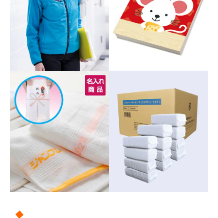
販売終了
販売価格(税抜き)で絞る
メーカーカタログ一覧
円から
円まで
カタログ請求（無料）
試着サンプル無料貸し出し
デジタルカタログ
クイックオーダー
（注文番号からご注文）
ログアウト