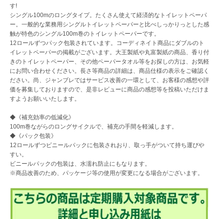
す!
シングル100mのロングタイプ。たくさん使えて経済的なトイレットペーパ
ー。一般的な業務用シングルトイレットペーパーと比べしっかりっとした感
触が特色のシングル100m巻のトイレットペーパーです。
12ロールずつパック包装されています。コーディネイト商品にダブルのト
イレットペーパーの掲載がございます。大王製紙や丸富製紙の商品、香り付
きのトイレットペーパー、その他ペーパータオル等をお探しの方は、お気軽
にお問い合わせください。長さ等商品の詳細は、商品仕様の表示をご確認く
ださい。尚、ジャンブレではサービス改善の一環として、お客様の感想や評
価を募集しておりますので、是非レビューに商品の感想等を投稿いただけま
すようお願いいたします。
◆《補充効率の低減化》
100m巻ながらのロングサイクルで、補充の手間を軽減します。
◆《パック包装》
12ロールずつビニールパックに包装されおり、取っ手がついて持ち運びや
すい。
ビニールパックの包装は、水濡れ防止にもなります。
※商品改善のため、パッケージ等の使用が変更になる場合がございます。