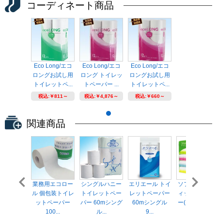
コーディネート商品
Eco Long/エコ
Eco Long/エコ
Eco Long/エコ
ロングお試し用
ロング トイレッ
ロングお試し用
トイレットペ...
トペーパー ...
トイレットペ...
税込:
￥811～
税込:
￥4,876～
税込:
￥660～
関連商品
業務用エコロー
シングルハニー
エリエール トイ
ソフトパック
ル 個包装トイレ
トイレットペー
レットペーパー
ィッシュペー
ットペーパー
パー 60mシング
60mシングル
ー(1ケース90
100...
ル...
9...
入)