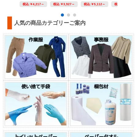
税込:
￥4,217～
税込:
￥3,927～
税込:
￥5,112～
税込:
￥4,326～
人気の商品カテゴリーご案内