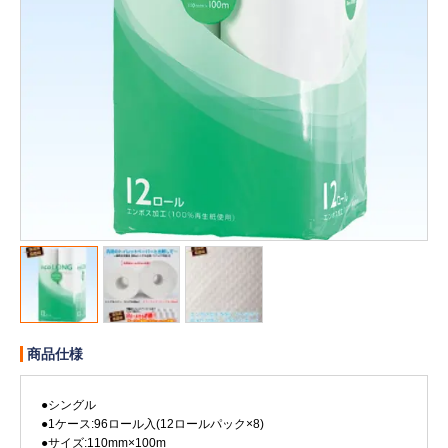
販売終了
販売価格(税抜き)で絞る
メーカーカタログ一覧
円から
円まで
カタログ請求（無料）
試着サンプル無料貸し出し
デジタルカタログ
クイックオーダー
（注文番号からご注文）
商品仕様
●シングル
ログアウト
●1ケース:96ロール入(12ロールパック×8)
●サイズ:110mm×100m