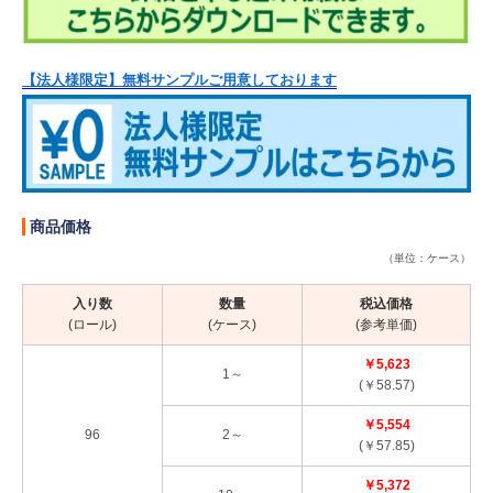
【法人様限定】無料サンプルご用意しております
商品価格
（単位：ケース）
入り数
数量
税込価格
(ロール)
(ケース)
(参考単価)
￥5,623
1～
(￥58.57)
￥5,554
96
2～
(￥57.85)
￥5,372