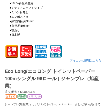
●100%再生紙使用
●ミディアムソフトタイプ
Myページ
見積書
お気に入り
●ミシン目無し
●エンボスあり
●紙管内径:約38mm
●直径:約105mm
●芯あり
●日本製
アイコンの説明はこちら
Eco Long/エコロング トイレットペーパー
100mシングル 96ロール | ジャンブレ（旭産
業）
注文番号：664029300
おすすめ
売れ筋
オリジナル
ジャンブレ(旭産業)オリジナルのトイレットペーパー まとめ買いがお得で