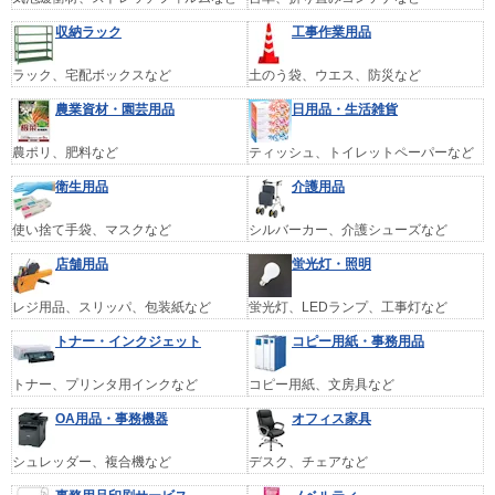
収納ラック
工事作業用品
ラック、宅配ボックスなど
土のう袋、ウエス、防災など
農業資材・園芸用品
日用品・生活雑貨
農ポリ、肥料など
ティッシュ、トイレットペーパーなど
衛生用品
介護用品
使い捨て手袋、マスクなど
シルバーカー、介護シューズなど
店舗用品
蛍光灯・照明
レジ用品、スリッパ、包装紙など
蛍光灯、LEDランプ、工事灯など
トナー・インクジェット
コピー用紙・事務用品
トナー、プリンタ用インクなど
コピー用紙、文房具など
OA用品・事務機器
オフィス家具
シュレッダー、複合機など
デスク、チェアなど