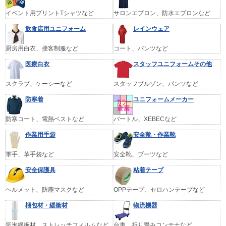
イベント用プリントTシャツなど
サロンエプロン、防水エプロンなど
飲食店用ユニフォーム
レインウェア
厨房用白衣、接客制服など
コート、パンツなど
医療白衣
スタッフユニフォームその他
スクラブ、ケーシーなど
スタッフブルゾン、パンツなど
防寒着
ユニフォームメーカー
防寒コート、電熱ベストなど
バートル、XEBECなど
作業用手袋
安全靴・作業靴
軍手、革手袋など
安全靴、ブーツなど
安全保護具
粘着テープ
ヘルメット、防塵マスクなど
OPPテープ、セロハンテープなど
梱包材・緩衝材
物流機器
気泡緩衝材、ストレッチフィルムなど
台車、折り畳みコンテナなど