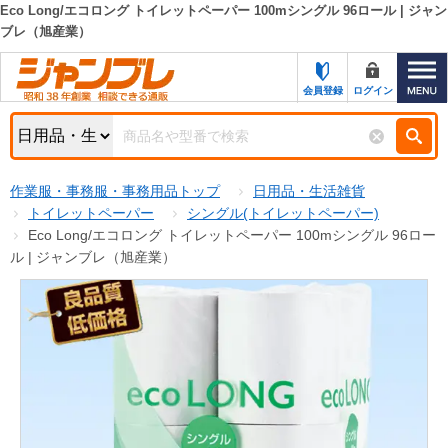
Eco Long/エコロング トイレットペーパー 100mシングル 96ロール | ジャン
ブレ（旭産業）
カテゴリー一覧
キーワード検索
お知らせ
会員登録
ログイン
特集・キャンペーン一覧
検索
初めての方へ
検索条件
作業服・事務服・事務用品トップ
日用品・生活雑貨
トイレットペーパー
シングル(トイレットペーパー)
お問い合わせ
商品カテゴリから選ぶ
Eco Long/エコロング トイレットペーパー 100mシングル 96ロー
ル | ジャンブレ（旭産業）
サポート＆ヘルプ
商品ステータスで絞る
FAX注文用紙の印刷
キャンペーン
おすすめ
ジャンブレの特長
NEW
売れ筋
新規登録キャンペーン
オリジナル
処分品
名入れ刺繍