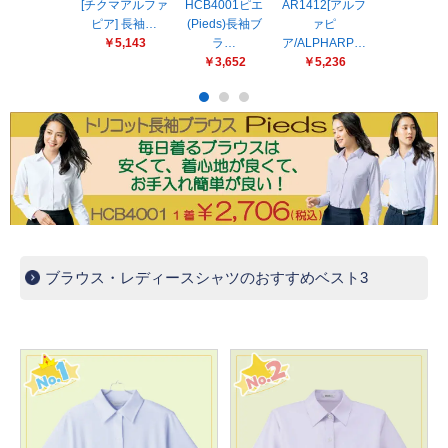
販売終了
[チクマアルファ
HCB4001ピエ
AR1412[アルフ
[Pieds(ピエ)
ピア] 長袖…
(Pieds)長袖ブ
ァピ
袖ブラウス
販売価格(税抜き)で絞る
￥5,143
ラ…
ア/ALPHARP…
￥3,289
メーカーカタログ一覧
￥3,652
￥5,236
円から
円まで
カタログ請求（無料）
試着サンプル無料貸し出し
デジタルカタログ
ブラウス・レディースシャツのおすすめベスト3
クイックオーダー
（注文番号からご注文）
ログアウト