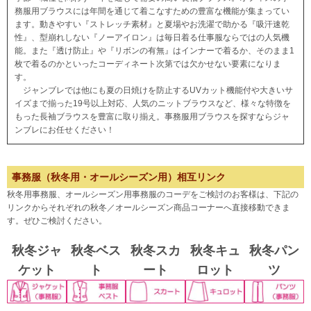
務服用ブラウスには年間を通じて着こなすための豊富な機能が集まってい
ます。動きやすい『ストレッチ素材』と夏場やお洗濯で助かる『吸汗速乾
性』、型崩れしない『ノーアイロン』は毎日着る仕事服ならではの人気機
能。また『透け防止』や『リボンの有無』はインナーで着るか、そのまま1
枚で着るのかといったコーディネート次第では欠かせない要素になりま
す。
ジャンブレでは他にも夏の日焼けを防止するUVカット機能付や大きいサ
イズまで揃った19号以上対応、人気のニットブラウスなど、様々な特徴を
もった長袖ブラウスを豊富に取り揃え。事務服用ブラウスを探すならジャ
ンブレにお任せください！
事務服（秋冬用・オールシーズン用）相互リンク
秋冬用事務服、オールシーズン用事務服のコーデをご検討のお客様は、下記の
リンクからそれぞれの秋冬／オールシーズン商品コーナーへ直接移動できま
す。ぜひご検討ください。
秋冬ジャ
秋冬ベス
秋冬スカ
秋冬キュ
秋冬パン
ケット
ト
ート
ロット
ツ