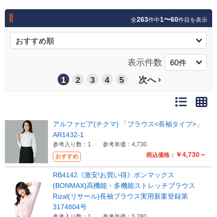
263
1〜60
全
件中
件目を表示
表示件数
1
2
3
4
5
次へ
アルファピア(チクマ) 「ブラウス<長袖タイプ>」
AR1432-1
参考入り数：1
参考単価：4,730
￥4,730～
税込価格：
おすすめ
RB4142《激安!お買い得》ボンマックス
(BONMAX)高機能・多機能ストレッチブラウス
Rizal(リサール)長袖ブラウス実用新案登録第
3174804号
参考入り数：1
参考単価：5,280