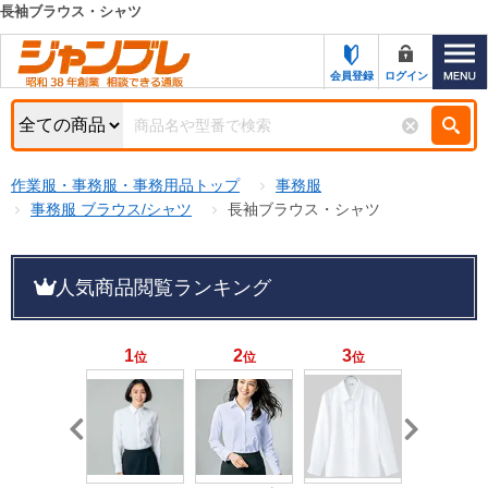
長袖ブラウス・シャツ
カテゴリー一覧
キーワード検索
会員登録
ログイン
お知らせ
特集・キャンペーン一覧
検索
作業服・事務服・事務用品トップ
事務服
初めての方へ
検索条件
事務服 ブラウス/シャツ
長袖ブラウス・シャツ
お問い合わせ
商品カテゴリから選ぶ
人気商品閲覧ランキング
サポート＆ヘルプ
商品ステータスで絞る
FAX注文用紙の印刷
キャンペーン
1
2
3
4
位
位
位
位
おすすめ
ジャンブレの特長
NEW
売れ筋
新規登録キャンペーン
オリジナル
処分品
名入れ刺繍