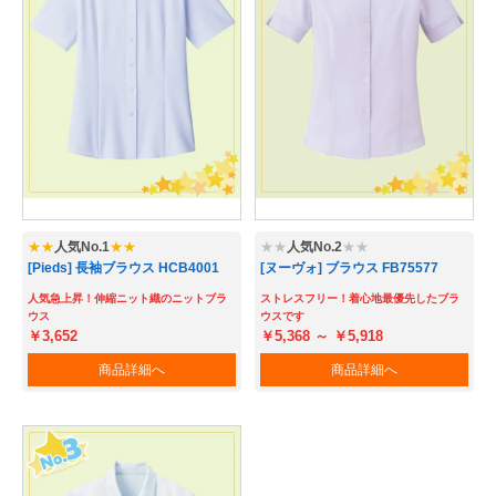
Myページ
見積書
お気に入り
★★
人気No.1
★★
★★
人気No.2
★★
[Pieds] 長袖ブラウス HCB4001
[ヌーヴォ] ブラウス FB75577
人気急上昇！伸縮ニット織のニットブラ
ストレスフリー！着心地最優先したブラ
ウス
ウスです
￥3,652
￥5,368 ～ ￥5,918
商品詳細へ
商品詳細へ