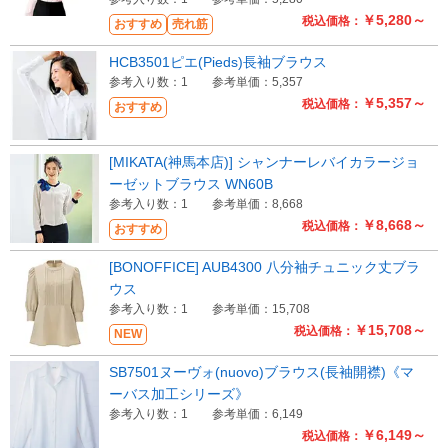
￥5,280～
税込価格：
おすすめ
売れ筋
HCB3501ピエ(Pieds)長袖ブラウス
参考入り数：1
参考単価：5,357
￥5,357～
税込価格：
おすすめ
[MIKATA(神馬本店)] シャンナーレバイカラージョ
ーゼットブラウス WN60B
参考入り数：1
参考単価：8,668
￥8,668～
税込価格：
おすすめ
[BONOFFICE] AUB4300 八分袖チュニック丈ブラ
ウス
参考入り数：1
参考単価：15,708
￥15,708～
税込価格：
NEW
SB7501ヌーヴォ(nuovo)ブラウス(長袖開襟)《マ
ーバス加工シリーズ》
参考入り数：1
参考単価：6,149
￥6,149～
税込価格：