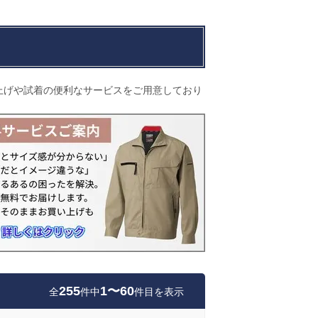
上げや試着の便利なサービスをご用意しており
255
1〜60
全
件中
件目を表示