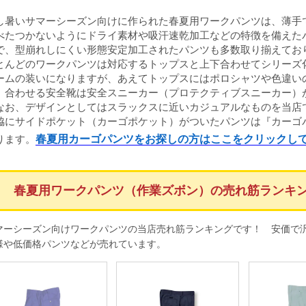
し暑いサマーシーズン向けに作られた春夏用ワークパンツは、薄手
べたつかないようにドライ素材や吸汗速乾加工などの特徴を備えた
で、型崩れしにくい形態安定加工されたパンツも多数取り揃えてお
とんどのワークパンツは対応するトップスと上下合わせてシリーズ
ームの装いになりますが、あえてトップスにはポロシャツや色違い
。合わせる安全靴は安全スニーカー（プロテクティブスニーカー）
お、デザインとしてはスラックスに近いカジュアルなものを当店
脇にサイドポケット（カーゴポケット）がついたパンツは『カーゴ
ります。
春夏用カーゴパンツをお探しの方はここをクリックし
春夏用ワークパンツ（作業ズボン）の売れ筋ランキ
マーシーズン向けワークパンツの当店売れ筋ランキングです！ 安価で
様や低価格パンツなどが売れています。