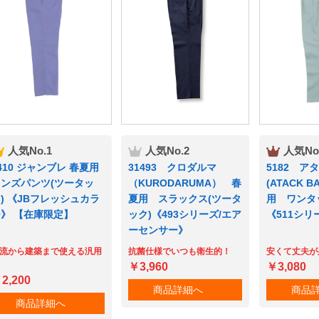
人気No.1
人気No.2
人気No
410 ジャンブレ 春夏用
31493 クロダルマ
5182 ア
メンズパンツ(ツータッ
（KURODARUMA） 春
(ATACK 
) 《JBフレッシュカラ
夏用 スラックス(ツータ
用 ワンタ
》 【在庫限定】
ック)《493シリーズ/エア
《511シリ
ーセンサー》
流から建築まで使える汎用
抗菌仕様でいつも衛生的！
安くて丈夫が
￥3,960
￥3,080
2,200
商品詳細へ
商品
商品詳細へ