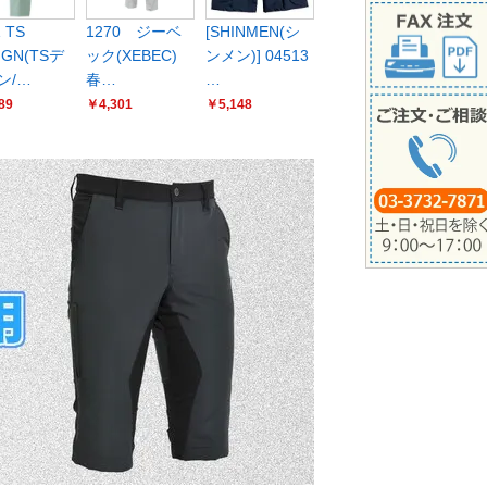
 TS
1270 ジーベ
[SHINMEN(シ
IGN(TSデ
ック(XEBEC)
ンメン)] 04513
ン/…
春…
…
89
￥4,301
￥5,148