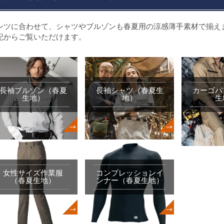
ンツに合わせて、シャツやブルゾンも春夏用の涼感薄手素材で揃え
記からご覧いただけます。
長袖ブルゾン（春夏
長袖シャツ（春夏生
カーゴパ
生地）
地）
生
女性サイズ作業服
コンプレッションイ
（春夏生地）
ンナー（春夏生地）