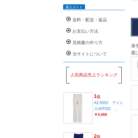
購入ガイド
送料・配送・返品
お支払い方法
見積書の作り方
薄
選
当サイトについて
人気商品売上ランキング
1
位
AZ-5552 アイト
ス(AITOZ) …
￥4,466
2
位