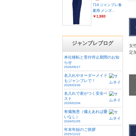
714 ジャンブレ春
夏用 メンズ…
￥1,980
ジャンブレブログ
女
定
本社移転と受付停止期間のお知
らせ
2026/06/17
名入れやオーダーメイド
もジャンブレで！
2026/03/30
名入れで差がつく安全ベ
スト
2026/02/04
有備無患（備えあれば憂
いなし）
2026/01/05
年末年始のご挨拶
2025/12/22