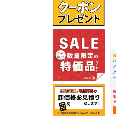
7
ク
ー
物
性
￥