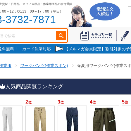
生資材・日用品・オフィス用品・作業用商品の総合通販
00～12：00/13：00～17：00（平日）
3-3732-7871
カテゴリ一覧
で送料無料！ カード決済対応
【メルマガ会員限定】割引対象の予
作業服
ワークパンツ(作業ズボン)
春夏用ワークパンツ(作業ズボ
人気商品閲覧ランキング
2
3
4
5
位
位
位
位