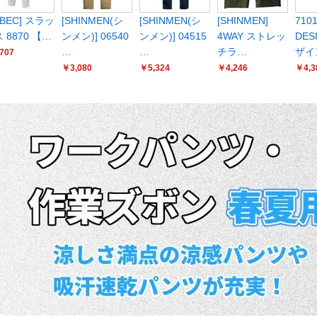
EBEC] スラッ
[SHINMEN(シ
[SHINMEN(シ
[SHINMEN]
7101
 8870 【…
ンメン)] 06540
ンメン)] 04515
4WAY ストレッ
DES
…
…
チラ…
ザイ
707
￥3,080
￥5,324
￥4,246
￥4,3