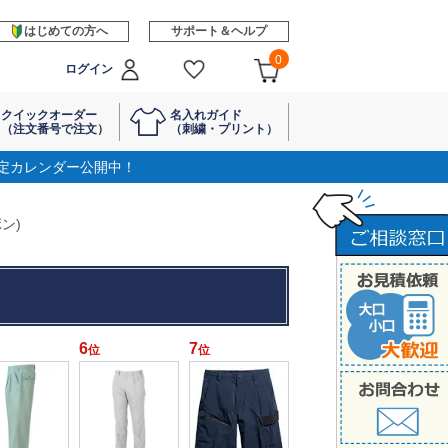
はじめての方へ
サポート＆ヘルプ
0
ログイン
クイックオーダー
名入れガイド
（注文番号で注文）
（刺繍・プリント）
定カレンダー公開中！
ン)
6
7
位
位