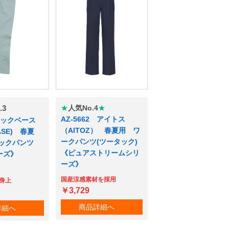
.3
★
人気No.4
★
AZ-5662 アイトス
タックベース
（AITOZ） 春夏用 ワ
BASE) 春夏
ークパンツ(ツータック)
ックパンツ
《ピュアストリームシリ
ーズ》
ーズ》
国産涼感素材を採用
身上
￥3,729
商品詳細へ
詳細へ