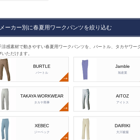
メーカー別に春夏用ワークパンツを絞り込む
手涼感素材で動きやすい春夏用ワークパンツを、バートル、タカヤワーク
びいただけます。
BURTLE
Jamble
バートル
旭産業
TAKAYA WORKWEAR
AITOZ
タカヤ商事
アイトス
XEBEC
DAIRIKI
ジーベック
大川被服