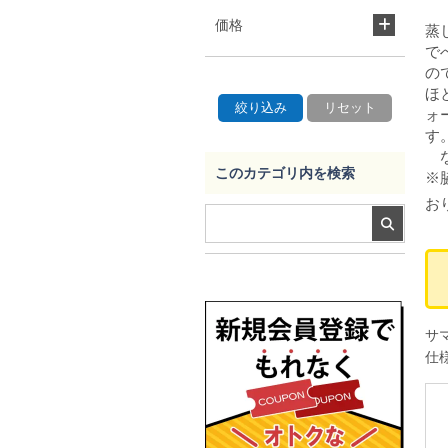
価格
蒸
で
の
ほ
ォ
す
な
このカテゴリ内を検索
※
お
サ
仕