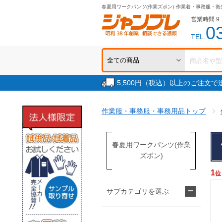
春夏用ワークパンツ(作業ズボン)
作業着・事務服・衛
営業時間 9：
0
TEL.
5,500円（税込）以上のご注文
作業服・事務服・事務用品トップ
春夏用ワークパンツ(作業
ズボン)
1
位
サブカテゴリを選ぶ